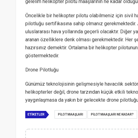
gelelim helikopter pilotu maaşlarının ne kadar olduğ
Öncelikle bir helikopter pilotu olabilmeniz için sivil
pilotluğu sertifikasına sahip olmanız gerekmektedir.
uluslararası hava yollarında geçerli olacaktır. Diğer
aranan özelliklere denk olması gerekmektedir. Her şe
hazırsınız demektir. Ortalama bir helikopter pilotunu
göstermektedir.
Drone Pilotluğu
Günümüz teknolojisinin gelişmesiyle havacılık sektörü
helikopterler değil, drone tarzından küçük etkili tekno
yaygınlaşmasa da yakın bir gelecekte drone pilotluğun
ETIKETLER
PILOT MAAŞLARI
PILOT MAAŞLARI NE KADAR?