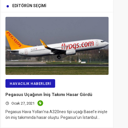
EDITÖRÜN SEÇIMI
HAVACILIK HABERLERI
Pegasus Uçağının İniş Takımı Hasar Gördü
Ocak 27, 2021
Pegasus Hava Yolları’na A320neo tipi uçağı Basel’e inişte
ön iniş takımında hasar oluştu. Pegasus’un İstanbul…