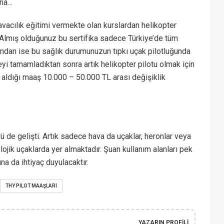
una…
 havacılık eğitimi vermekte olan kurslardan helikopter
 Almış olduğunuz bu sertifika sadece Türkiye’de tüm
 yandan ise bu sağlık durumunuzun tıpkı uçak pilotluğunda
yi tamamladıktan sonra artık helikopter pilotu olmak için
n aldığı maaş 10.000 – 50.000 TL arası değişiklik
 de gelişti. Artık sadece hava da uçaklar, heronlar veya
lojik uçaklarda yer almaktadır. Şuan kullanım alanları pek
a da ihtiyaç duyulacaktır.
THY PILOT MAAŞLARI
YAZARIN PROFILI