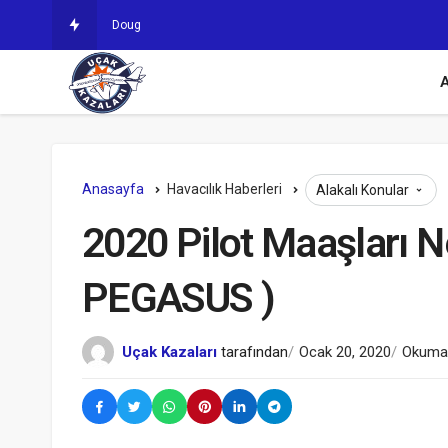
Douglas DC-8-61F ve Douglas DC Tipi U
A
Anasayfa
Havacılık Haberleri
Alakalı Konular
2020 Pilot Maaşları N
PEGASUS )
Uçak Kazaları
tarafından
Ocak 20, 2020
Okuma 