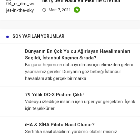
İlk İş Jeti Nasıl Bir Fikir ile Üretildi
Mart 7, 2021
SON YAPILAN YORUMLAR
Dünyanın En Çok Yolcu Ağırlayan Havalimanları
Seçildi, İstanbul Kaçıncı Sırada?
Bu gurur hepimizin daha iyi olması için elimizden geleni
yapmamız gerekir. Dünyanın göz bebeği İstanbul
havaalanı atık gerçek bir marka.
79 Yıllık DC-3 Pistten Çıktı!
Videoyu izledikçe insanın içeri ürperiyor gerçekten. İçerik
için teşekkürler.
iHA & SİHA Pilotu Nasıl Olunur?
Sertifika nasıl alabilirim yardımcı olabilir misiniz