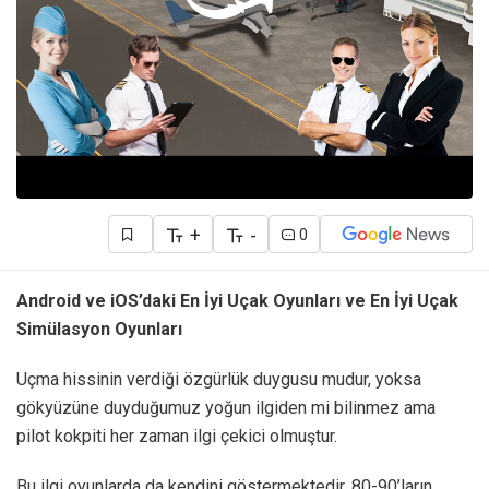
+
-
0
Android ve iOS’daki En İyi Uçak Oyunları ve En İyi Uçak
Simülasyon Oyunları
Uçma hissinin verdiği özgürlük duygusu mudur, yoksa
gökyüzüne duyduğumuz yoğun ilgiden mi bilinmez ama
pilot kokpiti her zaman ilgi çekici olmuştur.
Bu ilgi oyunlarda da kendini göstermektedir. 80-90’ların