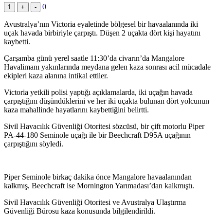
0
1
+
-
Avustralya’nın Victoria eyaletinde bölgesel bir havaalanında iki
uçak havada birbiriyle çarpıştı. Düşen 2 uçakta dört kişi hayatını
kaybetti.
Çarşamba günü yerel saatle 11:30’da civarın’da Mangalore
Havalimanı yakınlarında meydana gelen kaza sonrası acil mücadale
ekipleri kaza alanına intikal ettiler.
Victoria yetkili polisi yaptığı açıklamalarda, iki uçağın havada
çarpıştığını düşündüklerini ve her iki uçakta bulunan dört yolcunun
kaza mahallinde hayatlarını kaybettiğini belirtti.
Sivil Havacılık Güvenliği Otoritesi sözcüsü, bir çift motorlu Piper
PA-44-180 Seminole uçağı ile bir Beechcraft D95A uçağının
çarpıştığını söyledi.
Piper Seminole birkaç dakika önce Mangalore havaalanından
kalkmış, Beechcraft ise Mornington Yarımadası’dan kalkmıştı.
Sivil Havacılık Güvenliği Otoritesi ve Avustralya Ulaştırma
Güvenliği Bürosu kaza konusunda bilgilendirildi.