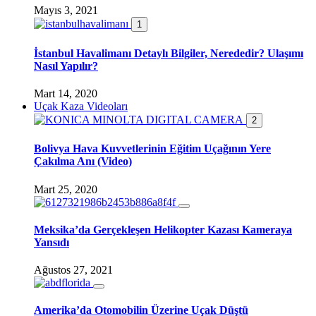
Mayıs 3, 2021
1
İstanbul Havalimanı Detaylı Bilgiler, Nerededir? Ulaşımı
Nasıl Yapılır?
Mart 14, 2020
Uçak Kaza Videoları
2
Bolivya Hava Kuvvetlerinin Eğitim Uçağının Yere
Çakılma Anı (Video)
Mart 25, 2020
Meksika’da Gerçekleşen Helikopter Kazası Kameraya
Yansıdı
Ağustos 27, 2021
Amerika’da Otomobilin Üzerine Uçak Düştü