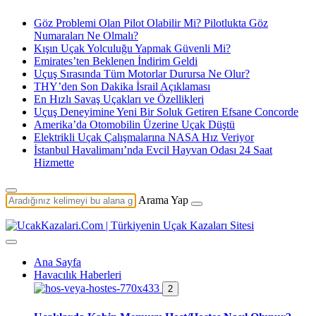
Göz Problemi Olan Pilot Olabilir Mi? Pilotlukta Göz
Numaraları Ne Olmalı?
Kışın Uçak Yolculuğu Yapmak Güvenli Mi?
Emirates’ten Beklenen İndirim Geldi
Uçuş Sırasında Tüm Motorlar Durursa Ne Olur?
THY’den Son Dakika İsrail Açıklaması
En Hızlı Savaş Uçakları ve Özellikleri
Uçuş Deneyimine Yeni Bir Soluk Getiren Efsane Concorde
Amerika’da Otomobilin Üzerine Uçak Düştü
Elektrikli Uçak Çalışmalarına NASA Hız Veriyor
İstanbul Havalimanı’nda Evcil Hayvan Odası 24 Saat
Hizmette
Arama Yap
Ana Sayfa
Havacılık Haberleri
2