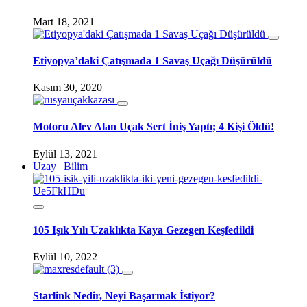
Mart 18, 2021
Etiyopya’daki Çatışmada 1 Savaş Uçağı Düşürüldü
Kasım 30, 2020
Motoru Alev Alan Uçak Sert İniş Yaptı; 4 Kişi Öldü!
Eylül 13, 2021
Uzay | Bilim
105 Işık Yılı Uzaklıkta Kaya Gezegen Keşfedildi
Eylül 10, 2022
Starlink Nedir, Neyi Başarmak İstiyor?