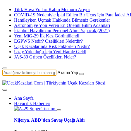
Türk Hava Yolları Kabin Memuru Arıyor
COVID-19 Nedeniyle İptal Edilen Bir Uçuş İçin Para İadesi Al
Hamileyken Uçmak Hakkında Bilmeniz Gerekenler
Astronomiye Yön Veren En Önemli Bilim Adamları
İstanbul Havalimanı Personel Alımı Yapacak (2021)
Yeni MiG-29 İlk Kez Görüntülendi
EGPWS Nedir? Özellikleri Nelerdir?
Uçak Kazalarında Risk Faktörleri Nedir?
Uzay Yolculuğu İçin Yeni Hamle Geldi
JAS-39 Gripen Özellikleri Neler?
Arama Yap
Ana Sayfa
Havacılık Haberleri
Nijerya, ABD’den Savaş Uçağı Aldı