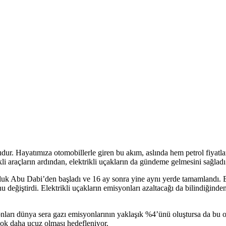
nudur. Hayatımıza otomobillerle giren bu akım, aslında hem petrol fiyatl
ikli araçların ardından, elektrikli uçakların da gündeme gelmesini sağladı
culuk Abu Dabi’den başladı ve 16 ay sonra yine aynı yerde tamamlandı. B
 değiştirdi. Elektrikli uçakların emisyonları azaltacağı da bilindiğind
ları dünya sera gazı emisyonlarının yaklaşık %4’ünü oluştursa da bu or
 çok daha ucuz olması hedefleniyor.