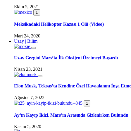
Ekim 5, 2021
1
Meksikadaki Helikopter Kazası 1 Ölü (Video)
Mart 24, 2020
Uzay | Bilim
Uzay Gezgini Mars’ta İlk Oksijeni Üretmeyi Başardı
Nisan 23, 2021
Elon Musk, Teksas’ta Kendine Özel Havaalanını İnşa Etm
Ağustos 7, 2022
1
Ay’ın Kayıp İkizi, Mars’ın Arasında Gizlenirken Bulundu
Kasım 5, 2020