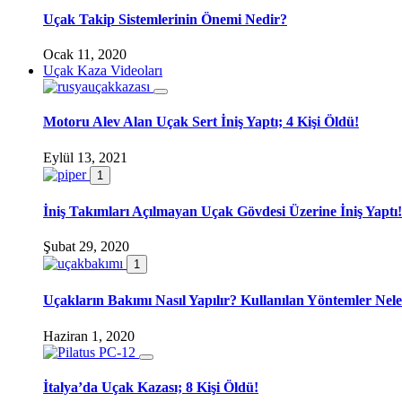
Uçak Takip Sistemlerinin Önemi Nedir?
Ocak 11, 2020
Uçak Kaza Videoları
Motoru Alev Alan Uçak Sert İniş Yaptı; 4 Kişi Öldü!
Eylül 13, 2021
1
İniş Takımları Açılmayan Uçak Gövdesi Üzerine İniş Yaptı!
Şubat 29, 2020
1
Uçakların Bakımı Nasıl Yapılır? Kullanılan Yöntemler Nele
Haziran 1, 2020
İtalya’da Uçak Kazası; 8 Kişi Öldü!