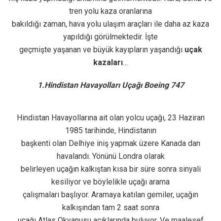
tren yolu kaza oranlarına
bakıldığı zaman, hava yolu ulaşım araçları ile daha az kaza
yapıldığı görülmektedir. İşte
geçmişte yaşanan ve büyük kayıpların yaşandığı
uçak
kazaları
…
1.Hindistan Havayolları Uçağı Boeing 747
Hindistan Havayollarına ait olan yolcu uçağı, 23 Haziran
1985 tarihinde, Hindistanın
başkenti olan Delhiye iniş yapmak üzere Kanada dan
havalandı. Yönünü Londra olarak
belirleyen uçağın kalkıştan kısa bir süre sonra sinyali
kesiliyor ve böylelikle uçağı arama
çalışmaları başlıyor. Aramaya katılan gemiler, uçağın
kalkışından tam 2 saat sonra
uçağı Atlas Okyanusu açıklarında buluyor. Ve maalesef