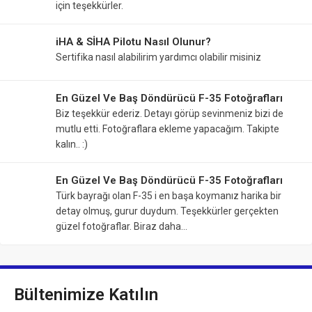
için teşekkürler.
iHA & SİHA Pilotu Nasıl Olunur?
Sertifika nasıl alabilirim yardımcı olabilir misiniz
En Güzel Ve Baş Döndürücü F-35 Fotoğrafları
Biz teşekkür ederiz. Detayı görüp sevinmeniz bizi de
mutlu etti. Fotoğraflara ekleme yapacağım. Takipte
kalın.. :)
En Güzel Ve Baş Döndürücü F-35 Fotoğrafları
Türk bayrağı olan F-35 i en başa koymanız harika bir
detay olmuş, gurur duydum. Teşekkürler gerçekten
güzel fotoğraflar. Biraz daha…
Bültenimize Katılın