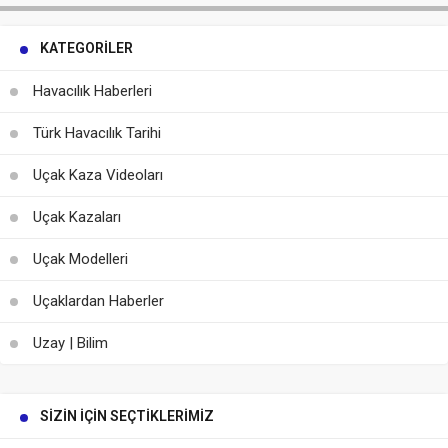
KATEGORILER
Havacılık Haberleri
Türk Havacılık Tarihi
Uçak Kaza Videoları
Uçak Kazaları
Uçak Modelleri
Uçaklardan Haberler
Uzay | Bilim
SIZIN İÇIN SEÇTIKLERIMIZ