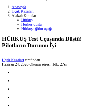
Anasayfa
Uçak Kazaları
Alakalı Konular
Hürkuş
Hürkuş düştü
Hürkuş eğitim uçağı
HÜRKUŞ Test Uçuşunda Düştü!
Pilotların Durumu İyi
Uçak Kazaları
tarafından
Haziran 24, 2020
Okuma süresi: 1dk, 27sn