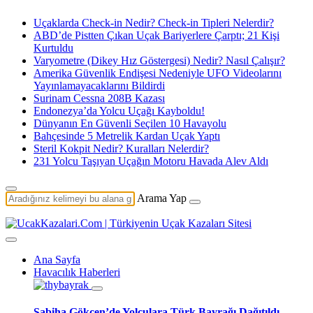
Uçaklarda Check-in Nedir? Check-in Tipleri Nelerdir?
ABD’de Pistten Çıkan Uçak Bariyerlere Çarptı; 21 Kişi
Kurtuldu
Varyometre (Dikey Hız Göstergesi) Nedir? Nasıl Çalışır?
Amerika Güvenlik Endişesi Nedeniyle UFO Videolarını
Yayınlamayacaklarını Bildirdi
Surinam Cessna 208B Kazası
Endonezya’da Yolcu Uçağı Kayboldu!
Dünyanın En Güvenli Seçilen 10 Havayolu
Bahçesinde 5 Metrelik Kardan Uçak Yaptı
Steril Kokpit Nedir? Kuralları Nelerdir?
231 Yolcu Taşıyan Uçağın Motoru Havada Alev Aldı
Arama Yap
Ana Sayfa
Havacılık Haberleri
Sabiha Gökçen’de Yolculara Türk Bayrağı Dağıtıldı