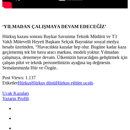
‘YILMADAN ÇALIŞMAYA DEVAM EDECEĞİZ’
Hürkuş kazası sonrası Baykar Savunma Teknik Müdürü ve T3
Vakfı Mütevelli Heyeti Başkanı Selçuk Bayraktar sosyal medya
hesabı üzerinden, “Havacılıkta kazalar hep olur. Bugüne kadar kaza
geçirmemiş tek bir hava aracı markası, modeli yoktur. Yılmadan
çalışmaya, denemeye devam. Ülkemizin havacılığını geliştirmek için
çalışan pilot ve teknik personelimizin ayağına taş değmesin.
Semalarımızda Hür ve Özgür..
Post Views:
1.137
Etiketler
Hürkuş
Hürkuş düştü
Hürkuş eğitim uçağı
Uçak Kazaları
Yazarın Profili