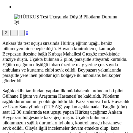
0
2
+
-
Ankara’da test uçuşu sırasında Hürkuş eğitim uçağı, henüz
bilinmeyen bir sebeple düştü. Havada kontrolden çıkan uçak
Beypazarı ilçesine bağlı Kırbaşı Mahallesi Gıcıgöz mevkisinde
araziye düştü. Uçakta bulunan 2 pilot, paraşütle atlayarak kurtuldu.
Eğitim uçağının düştüğü ihbarı üzerine olay yerine çok sayıda
ambulans ve kurtarma ekibi sevk edildi. Beypazarı yakınlarında
paraşütle yere inen pilotlar için bölgeye iki ambulans helikopter
gönderildi.
Sağlık ekibi tarafından yapılan ilk müdahalenin ardından iki pilot
Gülhane Eğitim ve Araştırma Hastanesi’ne kaldırıldı. Pilotların
sağlık durumunun iyi olduğu bildirildi. Kaza sonrası Türk Havacılık
ve Uzay Sanayi’nden (TUSAŞ) yapılan açıklamada “Bugün (dün)
saat 12.30 sıralarında test uçuşu yapan Hürkuş uçağımız Ankara
Beypazarı bölgesinde kaza geçirmiştir. Uçakta bulunan 2
pilotumuzun sağlık durumları iyi olup, kontrol amaçlı hastaneye
sevk edildi. Olayla ilgili incelemeler devam etmekte olup, kaza