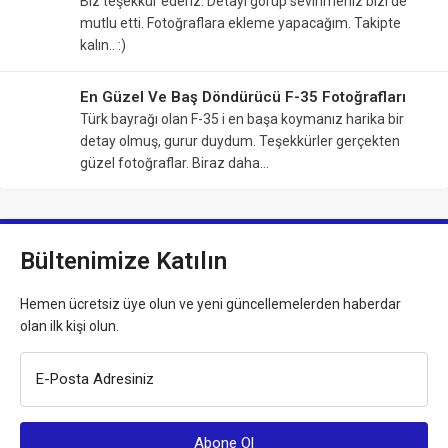
Biz teşekkür ederiz. Detayı görüp sevinmeniz bizi de
mutlu etti. Fotoğraflara ekleme yapacağım. Takipte
kalın.. :)
En Güzel Ve Baş Döndürücü F-35 Fotoğrafları
Türk bayrağı olan F-35 i en başa koymanız harika bir
detay olmuş, gurur duydum. Teşekkürler gerçekten
güzel fotoğraflar. Biraz daha…
Bültenimize Katılın
Hemen ücretsiz üye olun ve yeni güncellemelerden haberdar
olan ilk kişi olun.
E-Posta Adresiniz