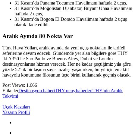
31 Kasım’da Panama Tocumen Havalimanı haftada 2 uçuş,
31 Kasım’da Moğolistan Ulanbator, Buyant Uhaa Havalimanı
haftada 2 uçuş,
31 Kasım’da Bogota El Dorado Havalimanı haftada 2 uçuş
olarak ifade edildi.
Aralık Ayında 80 Nokta Var
Türk Hava Yolları, aralık ayında da yeni uçuş noktaları ile tarifeli
seferlerine devam edecek. Gündemde yer alan bilgilere göre THY
iki A350 ile Sao Paulo ve Buenos Aires, Dubai ve Londra
destinasyonlarına hizmet verecek. Her ne kadar geçtiğimiz yıla göre
yüzde 52’lik bir taşıma sayısı azalışı yaşanırken, bu yıl için en aktif
havayolu konumuna filosunun üçte birini kullanarak geçmiş olacak.
Post Views:
1.666
Etiketler
Destinasyon haberi
THY ucuş haberleri
THY'nin Aralık
Takvimi
Uçak Kazaları
Yazarın Profili