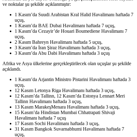
ve noktalar şu şekilde açıklanmıştır:
1 Kasım’da Suudi Arabistan Kral Halid Havalimanı haftada 7
uçuş,
1 Kasım’da BAE Dubai Havalimanı haftada 7 uçuş,
1 Kasım’da Cezayir’de Houari Boumediene Havalimanı 7
uçuş,
2 Kasım Bahreyn Havalimanı haftada 5 uçuş,
3 Kasım’da İran Şiraz Havalimanı haftada 3 uçuş,
3 Kasım’da Abu Dabi Havalimanı haftada 3 uçuş
Afrika ve Asya ülkelerine gerçekleştirilecek olan uçuşlar şu şekilde
açıklandı.
1 Kasım’da Arjantin Ministro Pistarini Havalimanı haftada 3
uçuş,
12 Kasım Letonya Riga Havalimanı haftada 3 uçuş,
12 Kasım’da Tallinn, 12 Kasım’da Estonya Lennart Meri
Tallinn Havalimanı haftada 3 uçuş,
13 Kasım MarakeşMenara Havalimanı haftada 3 uçuş,
15 Kasım’da Hindistan Mumbai Chhatrapati Shivaji
Havalimanı haftada 7 uçuş
17 Kasım Sochi Havalimanı haftada 3 uçuş,
31 Kasım Bangkok Suvarnabhumi Havalimanı haftada 7
uçuş,