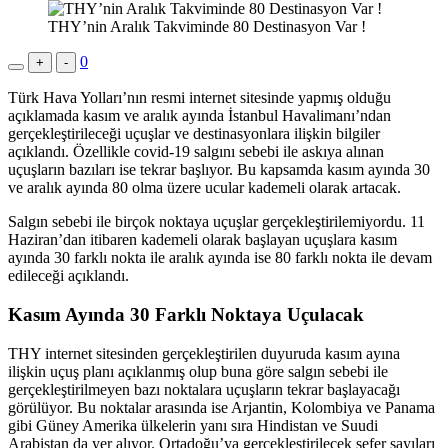
THY’nin Aralık Takviminde 80 Destinasyon Var !
0
+
-
Türk Hava Yolları’nın resmi internet sitesinde yapmış olduğu
açıklamada kasım ve aralık ayında İstanbul Havalimanı’ndan
gerçekleştirileceği uçuşlar ve destinasyonlara ilişkin bilgiler
açıklandı. Özellikle covid-19 salgını sebebi ile askıya alınan
uçuşların bazıları ise tekrar başlıyor. Bu kapsamda kasım ayında 30
ve aralık ayında 80 olma üzere ucular kademeli olarak artacak.
Salgın sebebi ile birçok noktaya uçuşlar gerçekleştirilemiyordu. 11
Haziran’dan itibaren kademeli olarak başlayan uçuşlara kasım
ayında 30 farklı nokta ile aralık ayında ise 80 farklı nokta ile devam
edileceği açıklandı.
Kasım Ayında 30 Farklı Noktaya Uçulacak
THY internet sitesinden gerçekleştirilen duyuruda kasım ayına
ilişkin uçuş planı açıklanmış olup buna göre salgın sebebi ile
gerçekleştirilmeyen bazı noktalara uçuşların tekrar başlayacağı
görülüyor. Bu noktalar arasında ise Arjantin, Kolombiya ve Panama
gibi Güney Amerika ülkelerin yanı sıra Hindistan ve Suudi
Arabistan da yer alıyor. Ortadoğu’ya gerçekleştirilecek sefer sayıları