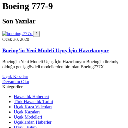
Boeing 777-9
Son Yazılar
2
Ocak 30, 2020
Boeing’in Yeni Modeli Uçuş İçin Hazırlanıyor
Boeing'in Yeni Modeli Uçuş İçin Hazırlanıyor Boeing'in üretmiş
olduğu geniş gövdeli modellerden biri olan Boeing777X…
Uçak Kazaları
Devamını Oku
Kategoriler
Havacılık Haberleri
Türk Havacılık Tarihi
Uçak Kaza Videoları
Uçak Kazaları
Uçak Modelleri
Uçaklardan Haberler
Uzay | Bilim