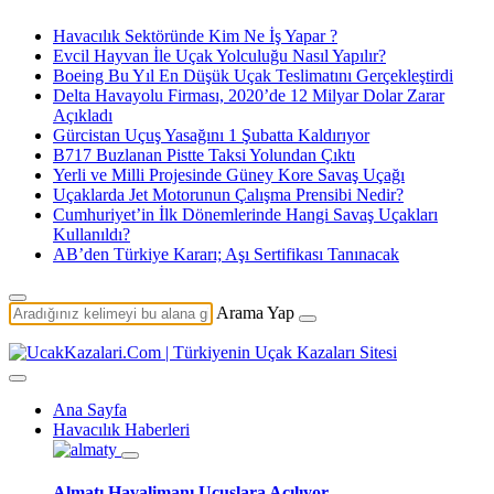
Havacılık Sektöründe Kim Ne İş Yapar ?
Evcil Hayvan İle Uçak Yolculuğu Nasıl Yapılır?
Boeing Bu Yıl En Düşük Uçak Teslimatını Gerçekleştirdi
Delta Havayolu Firması, 2020’de 12 Milyar Dolar Zarar
Açıkladı
Gürcistan Uçuş Yasağını 1 Şubatta Kaldırıyor
B717 Buzlanan Pistte Taksi Yolundan Çıktı
Yerli ve Milli Projesinde Güney Kore Savaş Uçağı
Uçaklarda Jet Motorunun Çalışma Prensibi Nedir?
Cumhuriyet’in İlk Dönemlerinde Hangi Savaş Uçakları
Kullanıldı?
AB’den Türkiye Kararı; Aşı Sertifikası Tanınacak
Arama Yap
Ana Sayfa
Havacılık Haberleri
Almatı Havalimanı Uçuşlara Açılıyor