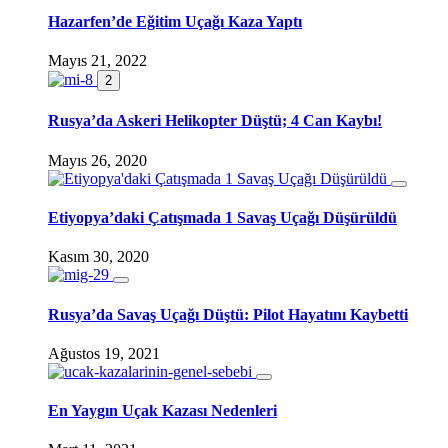
Hazarfen’de Eğitim Uçağı Kaza Yaptı
Mayıs 21, 2022
2
Rusya’da Askeri Helikopter Düştü; 4 Can Kaybı!
Mayıs 26, 2020
Etiyopya’daki Çatışmada 1 Savaş Uçağı Düşürüldü
Kasım 30, 2020
Rusya’da Savaş Uçağı Düştü: Pilot Hayatını Kaybetti
Ağustos 19, 2021
En Yaygın Uçak Kazası Nedenleri