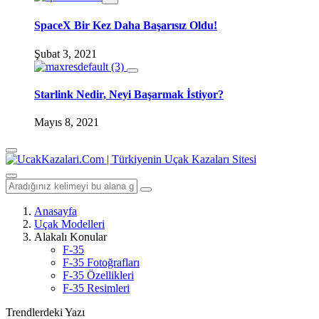
SpaceX Bir Kez Daha Başarısız Oldu!
Şubat 3, 2021
Starlink Nedir, Neyi Başarmak İstiyor?
Mayıs 8, 2021
Anasayfa
Uçak Modelleri
Alakalı Konular
F-35
F-35 Fotoğrafları
F-35 Özellikleri
F-35 Resimleri
Trendlerdeki Yazı