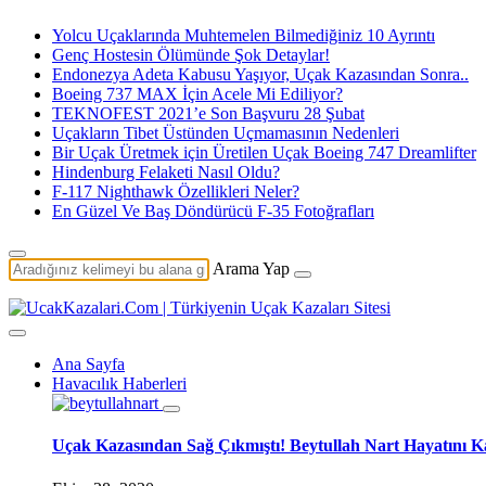
Yolcu Uçaklarında Muhtemelen Bilmediğiniz 10 Ayrıntı
Genç Hostesin Ölümünde Şok Detaylar!
Endonezya Adeta Kabusu Yaşıyor, Uçak Kazasından Sonra..
Boeing 737 MAX İçin Acele Mi Ediliyor?
TEKNOFEST 2021’e Son Başvuru 28 Şubat
Uçakların Tibet Üstünden Uçmamasının Nedenleri
Bir Uçak Üretmek için Üretilen Uçak Boeing 747 Dreamlifter
Hindenburg Felaketi Nasıl Oldu?
F-117 Nighthawk Özellikleri Neler?
En Güzel Ve Baş Döndürücü F-35 Fotoğrafları
Arama Yap
Ana Sayfa
Havacılık Haberleri
Uçak Kazasından Sağ Çıkmıştı! Beytullah Nart Hayatını K