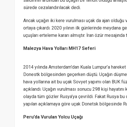
saldırının ardından bu uçağın bir tehdit olduğu anlaşıl
sürede cezalandırılacak dedi.
Ancak uçağın iki kere vurulması uçak da ajan olduğu ve 
ortaya çıkardı. 2020 yılının ilk günlerinde meydana g
uçuşları erteleme kararı almıştır. İran özür mesajında
Malezya Hava Yolları MH17 Seferi
2014 yılında Amsterdam’dan Kuala Lumpur’a hareket e
Donestk bölgesinden geçerken düştü. Uçağın düşme n
hava yollarına ait bu uçak Sovyet yapımı olan BUK fü
açıklandı. Uçağın vurulması sonucu 298 kişi hayatını
olayda tüm gözler Rusya’ya çevrildi. Fakat Rusya bu
yapılan açıklamaya göre uçak Donetsk bölgesinde Rus 
Peru’da Vurulan Yolcu Uçağı