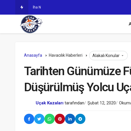
İha Nedir? Kullanım Alanları Nereler
A
Anasayfa
Havacılık Haberleri
Alakalı Konular
Tarihten Günümüze F
Düşürülmüş Yolcu Uçak
Uçak Kazaları
tarafından
Şubat 12, 2020
Okuma