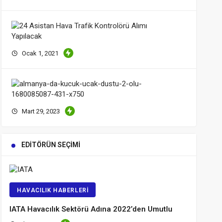
Personeline
Sürpriz
Ödeme!
24
Asistan
Hava
Ocak 1, 2021
Trafik
Kontrolör
Alımı
Almanya’
Yapılacak
Küçük
Düştü;
Mart 29, 2023
İki
Kişi
Öldü!
EDITÖRÜN SEÇIMI
HAVACILIK HABERLERI
IATA Havacılık Sektörü Adına 2022’den Umutlu