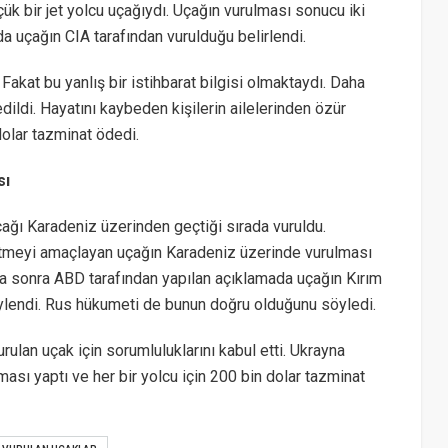
ük bir jet yolcu uçağıydı. Uçağın vurulması sonucu iki
da uçağın CIA tarafından vurulduğu belirlendi.
Fakat bu yanlış bir istihbarat bilgisi olmaktaydı. Daha
ildi. Hayatını kaybeden kişilerin ailelerinden özür
dolar tazminat ödedi.
sı
uçağı Karadeniz üzerinden geçtiği sırada vuruldu.
gitmeyi amaçlayan uçağın Karadeniz üzerinde vurulması
 daha sonra ABD tarafından yapılan açıklamada uçağın Kırım
öylendi. Rus hükumeti de bunun doğru olduğunu söyledi.
ulan uçak için sorumluluklarını kabul etti. Ukrayna
ası yaptı ve her bir yolcu için 200 bin dolar tazminat