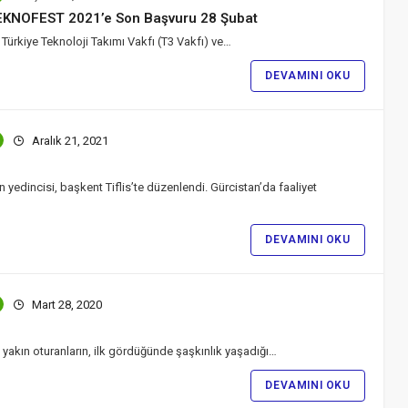
EKNOFEST 2021’e Son Başvuru 28 Şubat
ürkiye Teknoloji Takımı Vakfı (T3 Vakfı) ve…
DEVAMINI OKU
Aralık 21, 2021
yedincisi, başkent Tiflis’te düzenlendi. Gürcistan’da faaliyet
DEVAMINI OKU
Mart 28, 2020
yakın oturanların, ilk gördüğünde şaşkınlık yaşadığı…
DEVAMINI OKU