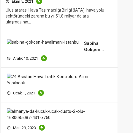
Ekim 5, 2021
Uluslararası Hava Taşımacılığı Birliği (IATA), hava yolu
sektöründeki zararın bu yıl 51,8 milyar dolara
ulaşmasının…
Sabiha
Gökçen
Havalimanı
Aralık 10, 2021
Personeline
Sürpriz
Ödeme!
24
Asistan
Hava
Ocak 1, 2021
Trafik
Kontrolör
Alımı
Almanya’
Yapılacak
Küçük
Düştü;
Mart 29, 2023
İki