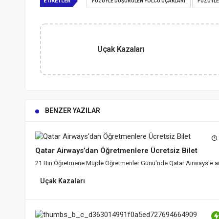
ETIKETLER
FÜZÜYLE DÜŞÜRÜLEN YOLCU UÇAKLARI
FÜZÜYLE
Uçak Kazaları
BENZER YAZILAR
Qatar Airways’dan Öğretmenlere Ücretsiz Bilet
21 Bin Öğretmene Müjde Öğretmenler Günü'nde Qatar Airways'e ait 
Uçak Kazaları