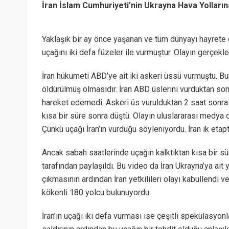
İran İslam Cumhuriyeti’nin Ukrayna Hava Yolların
Yaklaşık bir ay önce yaşanan ve tüm dünyayı hayrete düş
uçağını iki defa füzeler ile vurmuştur. Olayın gerçekl
İran hükumeti ABD’ye ait iki askeri üssü vurmuştu. 
öldürülmüş olmasıdır. İran ABD üslerini vurduktan son
hareket edemedi. Askeri üs vurulduktan 2 saat sonra İ
kısa bir süre sonra düştü. Olayın uluslararası medya 
Çünkü uçağı İran’ın vurduğu söyleniyordu. İran ik etap
Ancak sabah saatlerinde uçağın kalktıktan kısa bir s
tarafından paylaşıldı. Bu video da İran Ukrayna’ya ait
çıkmasının ardından İran yetkilileri olayı kabullendi v
kökenli 180 yolcu bulunuyordu.
İran’ın uçağı iki defa vurması ise çeşitli spekülasyo