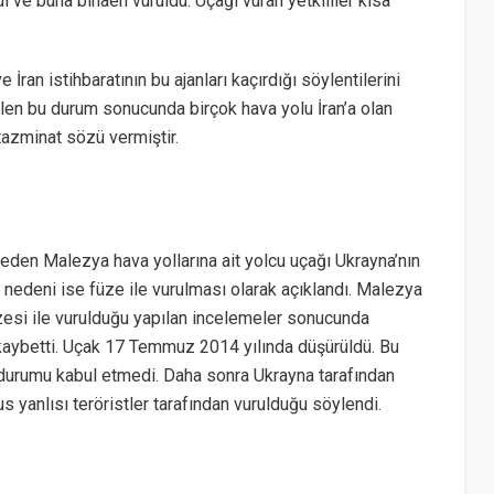
dı ve buna binaen vuruldu. Uçağı vuran yetkililer kısa
İran istihbaratının bu ajanları kaçırdığı söylentilerini
elen bu durum sonucunda birçok hava yolu İran’a olan
 tazminat sözü vermiştir.
den Malezya hava yollarına ait yolcu uçağı Ukrayna’nın
edeni ise füze ile vurulması olarak açıklandı. Malezya
zesi ile vurulduğu yapılan incelemeler sonucunda
 kaybetti. Uçak 17 Temmuz 2014 yılında düşürüldü. Bu
 durumu kabul etmedi. Daha sonra Ukrayna tarafından
yanlısı teröristler tarafından vurulduğu söylendi.