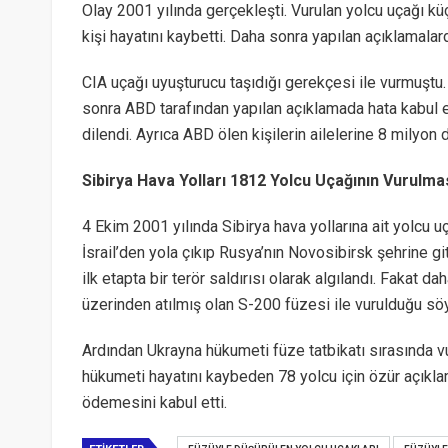
Olay 2001 yılında gerçekleşti. Vurulan yolcu uçağı küç
kişi hayatını kaybetti. Daha sonra yapılan açıklamalar
CIA uçağı uyuşturucu taşıdığı gerekçesi ile vurmuştu. 
sonra ABD tarafından yapılan açıklamada hata kabul ed
dilendi. Ayrıca ABD ölen kişilerin ailelerine 8 milyon 
Sibirya Hava Yolları 1812 Yolcu Uçağının Vurulma
4 Ekim 2001 yılında Sibirya hava yollarına ait yolcu 
İsrail’den yola çıkıp Rusya’nın Novosibirsk şehrine 
ilk etapta bir terör saldırısı olarak algılandı. Fakat
üzerinden atılmış olan S-200 füzesi ile vurulduğu s
Ardından Ukrayna hükumeti füze tatbikatı sırasında vur
hükumeti hayatını kaybeden 78 yolcu için özür açıklam
ödemesini kabul etti.