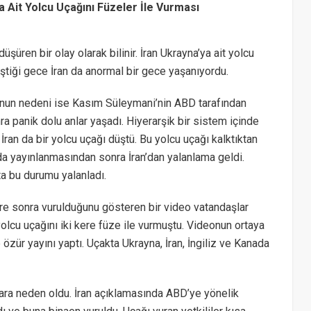
a Ait Yolcu Uçağını Füzeler İle Vurması
üren bir olay olarak bilinir. İran Ukrayna’ya ait yolcu
eştiği gece İran da anormal bir gece yaşanıyordu.
Bunun nedeni ise Kasım Süleymani’nin ABD tarafından
ra panik dolu anlar yaşadı. Hiyerarşik bir sistem içinde
ran da bir yolcu uçağı düştü. Bu yolcu uçağı kalktıktan
da yayınlanmasından sonra İran’dan yalanlama geldi.
ta bu durumu yalanladı.
üre sonra vurulduğunu gösteren bir video vatandaşlar
 yolcu uçağını iki kere füze ile vurmuştu. Videonun ortaya
e özür yayını yaptı. Uçakta Ukrayna, İran, İngiliz ve Kanada
nlara neden oldu. İran açıklamasında ABD’ye yönelik