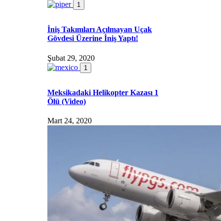
1
İniş Takımları Açılmayan Uçak
Gövdesi Üzerine İniş Yaptı!
Şubat 29, 2020
1
Meksikadaki Helikopter Kazası 1
Ölü (Video)
Mart 24, 2020