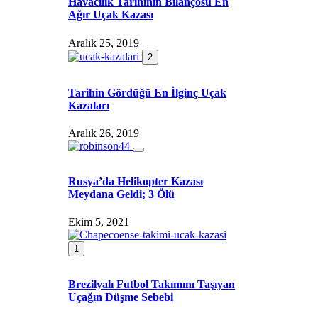
Havacılık Tarihinin Bilançosu En
Ağır Uçak Kazası
Aralık 25, 2019
2
Tarihin Gördüğü En İlginç Uçak
Kazaları
Aralık 26, 2019
Rusya’da Helikopter Kazası
Meydana Geldi; 3 Ölü
Ekim 5, 2021
1
Brezilyalı Futbol Takımını Taşıyan
Uçağın Düşme Sebebi