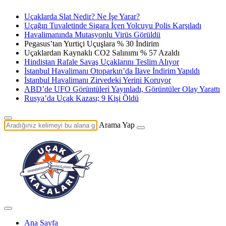
Uçaklarda Slat Nedir? Ne İşe Yarar?
Uçağın Tuvaletinde Sigara İçen Yolcuyu Polis Karşıladı
Havalimanında Mutasyonlu Virüs Görüldü
Pegasus’tan Yurtiçi Uçuşlara % 30 İndirim
Uçaklardan Kaynaklı CO2 Salınımı % 57 Azaldı
Hindistan Rafale Savaş Uçaklarını Teslim Alıyor
İstanbul Havalimanı Otoparkın’da İlave İndirim Yapıldı
İstanbul Havalimanı Zirvedeki Yerini Koruyor
ABD’de UFO Görüntüleri Yayınladı, Görüntüler Olay Yarattı
Rusya’da Uçak Kazası; 9 Kişi Öldü
Arama Yap
Ana Sayfa