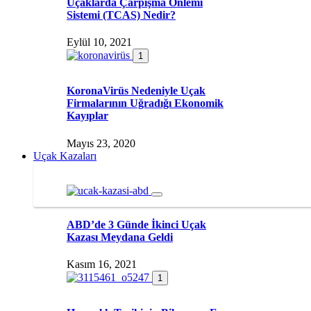
Uçaklarda Çarpışma Önlemi
Sistemi (TCAS) Nedir?
Eylül 10, 2021
1
KoronaVirüs Nedeniyle Uçak
Firmalarının Uğradığı Ekonomik
Kayıplar
Mayıs 23, 2020
Uçak Kazaları
ABD’de 3 Günde İkinci Uçak
Kazası Meydana Geldi
Kasım 16, 2021
1