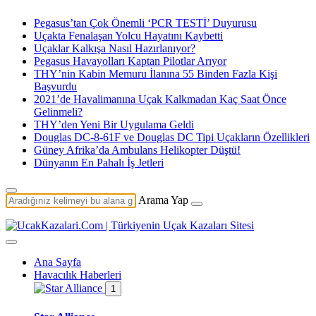
Pegasus’tan Çok Önemli ‘PCR TESTİ’ Duyurusu
Uçakta Fenalaşan Yolcu Hayatını Kaybetti
Uçaklar Kalkışa Nasıl Hazırlanıyor?
Pegasus Havayolları Kaptan Pilotlar Arıyor
THY’nin Kabin Memuru İlanına 55 Binden Fazla Kişi
Başvurdu
2021’de Havalimanına Uçak Kalkmadan Kaç Saat Önce
Gelinmeli?
THY’den Yeni Bir Uygulama Geldi
Douglas DC-8-61F ve Douglas DC Tipi Uçakların Özellikleri
Güney Afrika’da Ambulans Helikopter Düştü!
Dünyanın En Pahalı İş Jetleri
Arama Yap
Ana Sayfa
Havacılık Haberleri
1