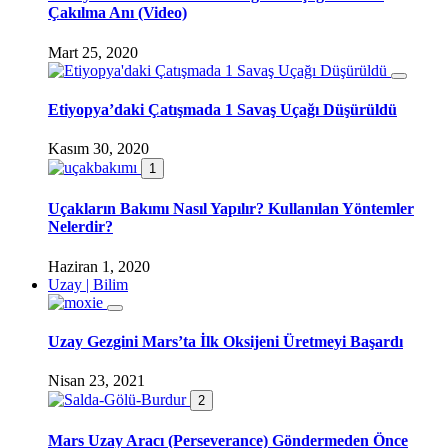
Çakılma Anı (Video)
Mart 25, 2020
Etiyopya’daki Çatışmada 1 Savaş Uçağı Düşürüldü
Kasım 30, 2020
1
Uçakların Bakımı Nasıl Yapılır? Kullanılan Yöntemler
Nelerdir?
Haziran 1, 2020
Uzay | Bilim
Uzay Gezgini Mars’ta İlk Oksijeni Üretmeyi Başardı
Nisan 23, 2021
2
Mars Uzay Aracı (Perseverance) Göndermeden Önce