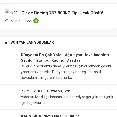
Çin’de Boeing 737-800NG Tipi Uçak Düştü!
Mart 21, 2022
SON YAPILAN YORUMLAR
Dünyanın En Çok Yolcu Ağırlayan Havalimanları
Seçildi, İstanbul Kaçıncı Sırada?
Bu gurur hepimizin daha iyi olması için elimizden geleni
yapmamız gerekir. Dünyanın göz bebeği İstanbul
havaalanı atık gerçek bir marka.
79 Yıllık DC-3 Pistten Çıktı!
Videoyu izledikçe insanın içeri ürperiyor gerçekten. İçerik
için teşekkürler.
iHA & SİHA Pilotu Nasıl Olunur?