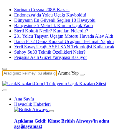
Surinam Cessna 208B Kazası
Endonezya’da Yolcu Uçağı Kayboldu!
Dünyanın En Güvenli Seçilen 10 Havayolu
Bahçesinde 5 Metrelik Kardan Uçak Yaptı
Steril Kokpit Nedir? Kuralları Nelerdir?
231 Yolcu Taşıyan Uçağın Motoru Havada Alev Aldı
İkinci P-72 Deniz Karakol Uçağının Teslimatı Yapıldı
Yerli Savaş Uçağı ASELSAN Teknolojisi Kullanacak
Suhoy Su33 Teknik Özellikleri Neler?
Pegasus Aşılı Güzel Yarışması Başlıyor
Arama Yap
Ana Sayfa
Havacılık Haberleri
Açıklama Geldi: Kimse British Airways’in adını
aşağılayamaz!