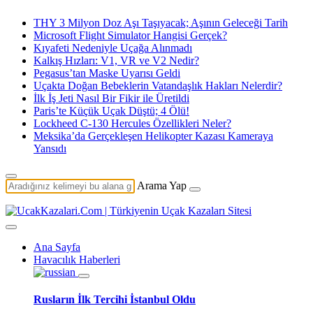
THY 3 Milyon Doz Aşı Taşıyacak; Aşının Geleceği Tarih
Microsoft Flight Simulator Hangisi Gerçek?
Kıyafeti Nedeniyle Uçağa Alınmadı
Kalkış Hızları: V1, VR ve V2 Nedir?
Pegasus’tan Maske Uyarısı Geldi
Uçakta Doğan Bebeklerin Vatandaşlık Hakları Nelerdir?
İlk İş Jeti Nasıl Bir Fikir ile Üretildi
Paris’te Küçük Uçak Düştü; 4 Ölü!
Lockheed C-130 Hercules Özellikleri Neler?
Meksika’da Gerçekleşen Helikopter Kazası Kameraya
Yansıdı
Arama Yap
Ana Sayfa
Havacılık Haberleri
Rusların İlk Tercihi İstanbul Oldu