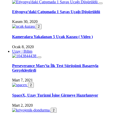
Etiyopya’daki Çatışmada 1 Savaş Uçağı Düşürüldü
Kasım 30, 2020
2
Kameralara Yakalanan 5 Uçak Kazası ( Video )
Ocak 8, 2020
Uzay | Bilim
Perseverance Mars’ta İlk Test Sürüşünü Başarıyla
Gerçekleştirdi
Mart 7, 2021
2
SpaceX, Uzay Turizmi İşine Girmeye Hazırlanıyor
Mart 2, 2020
2