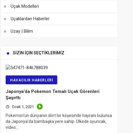
Uçak Modelleri
Uçaklardan Haberler
Uzay | Bilim
SIZIN İÇIN SEÇTIKLERIMIZ
HAVACILIK HABERLERI
Japonya’da Pokemon Temalı Uçak Görenleri
Şaşırttı
Ocak 1, 2021
Pokemon'un dünyanın dört bir köşesinde hayranı bulunsa
da Japonya’da bambaşka yere sahip. Ülkede oyuncak,
video…