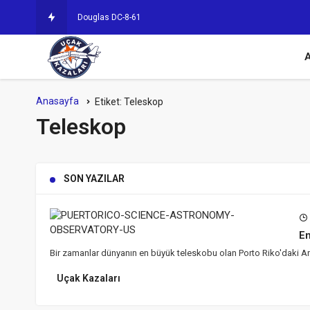
Douglas DC-8-61F ve Douglas DC Tipi
A
Anasayfa
Etiket:
Teleskop
Teleskop
SON YAZILAR
En
Bir zamanlar dünyanın en büyük teleskobu olan Porto Riko'daki Ar
Uçak Kazaları