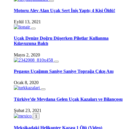
Motoru Alev Alan Uçak Sert İniş Yaptı; 4 Kişi Öldü!
Eylül 13, 2021
Uçak Denize Doğru Düşerken Pilotlar Kullanma
Kılavuzuna Baktı
Mayıs 2, 2020
Pegasus Uçağının Saniye Saniye Toprağa Çıkış Anı
Ocak 8, 2020
Türkiye’de Meydana Gelen Uçak Kazaları ve Bilançosu
Şubat 23, 2021
1
Meksikadaki Helikopter Kazası 1 Ölü (Video)