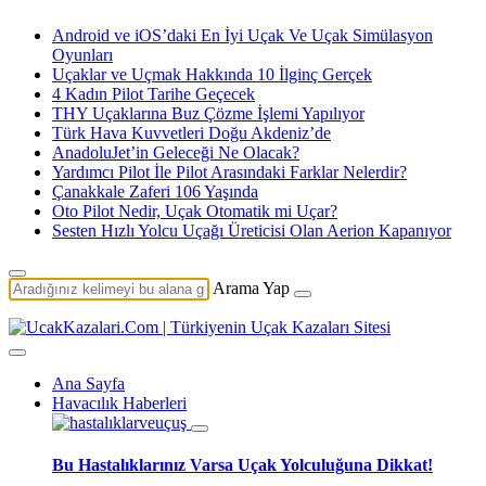
Android ve iOS’daki En İyi Uçak Ve Uçak Simülasyon
Oyunları
Uçaklar ve Uçmak Hakkında 10 İlginç Gerçek
4 Kadın Pilot Tarihe Geçecek
THY Uçaklarına Buz Çözme İşlemi Yapılıyor
Türk Hava Kuvvetleri Doğu Akdeniz’de
AnadoluJet’in Geleceği Ne Olacak?
Yardımcı Pilot İle Pilot Arasındaki Farklar Nelerdir?
Çanakkale Zaferi 106 Yaşında
Oto Pilot Nedir, Uçak Otomatik mi Uçar?
Sesten Hızlı Yolcu Uçağı Üreticisi Olan Aerion Kapanıyor
Arama Yap
Ana Sayfa
Havacılık Haberleri
Bu Hastalıklarınız Varsa Uçak Yolculuğuna Dikkat!