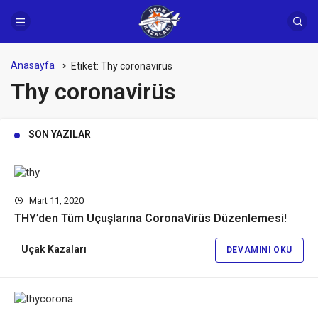
Anasayfa
Etiket:
Thy coronavirüs
Thy coronavirüs
SON YAZILAR
Mart 11, 2020
THY’den Tüm Uçuşlarına CoronaVirüs Düzenlemesi!
Uçak Kazaları
DEVAMINI OKU