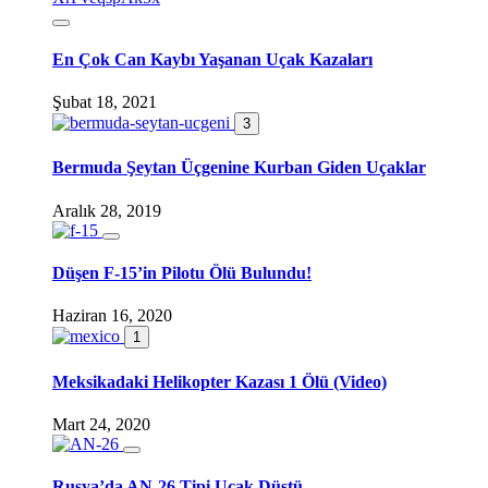
En Çok Can Kaybı Yaşanan Uçak Kazaları
Şubat 18, 2021
3
Bermuda Şeytan Üçgenine Kurban Giden Uçaklar
Aralık 28, 2019
Düşen F-15’in Pilotu Ölü Bulundu!
Haziran 16, 2020
1
Meksikadaki Helikopter Kazası 1 Ölü (Video)
Mart 24, 2020
Rusya’da AN-26 Tipi Uçak Düştü