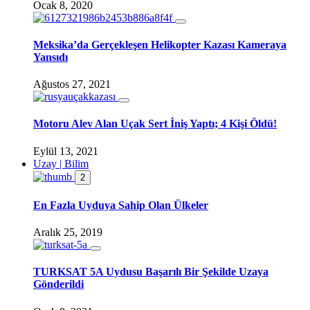
Ocak 8, 2020
Meksika’da Gerçekleşen Helikopter Kazası Kameraya
Yansıdı
Ağustos 27, 2021
Motoru Alev Alan Uçak Sert İniş Yaptı; 4 Kişi Öldü!
Eylül 13, 2021
Uzay | Bilim
2
En Fazla Uyduya Sahip Olan Ülkeler
Aralık 25, 2019
TURKSAT 5A Uydusu Başarılı Bir Şekilde Uzaya
Gönderildi