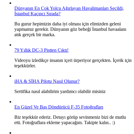
Dünyanın En Çok Yolcu Ağırlayan Havalimanları Seçildi,
İstanbul Kaçıncı Sırada?
Bu gurur hepimizin daha iyi olması için elimizden geleni
yapmamız gerekir. Dünyanın göz bebeği İstanbul havaalanı
atık gerçek bir marka.
79 Yıllık DC-3 Pistten Çıktı!
Videoyu izledikçe insanın içeri ürperiyor gerçekten. İçerik için
teşekkürler.
iHA & SİHA Pilotu Nasıl Olunur?
Sertifika nasıl alabilirim yardımcı olabilir misiniz
En Güzel Ve Baş Döndürücü F-35 Fotoğrafları
Biz teşekkür ederiz. Detayı görüp sevinmeniz bizi de mutlu
etti. Fotoğraflara ekleme yapacağım. Takipte kalın.. :)