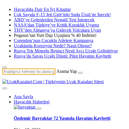
Havacılığa Dair En İyi Kitaplar
Çok Sayıda F-15 Jeti Girit’teki Suda Üssü’ne İnecek!
ABD’ye Gelenlerden Negatif Test İstenecek
NASA’dan Türkiye’ye Kritik Kuraklık Uyarısı
THY’den Almanya’ya Gidecek Yolculara Uyarı
Pegasus’tan Yurt Dışı Uçuşlara % 40 İndirim!
Corendon’nun Çocuklu Ailelere Kampanya
Uçaklarda Korozyon Nedir? Nasıl Oluşur?
Rusya Tek Motorlu Beşinci Nesil Avcı Uçağı Geliştiriyor
Rusya’da Savaş Uçağı Düştü: Pilot Hayatını Kaybetti
Arama Yap
Ana Sayfa
Havacılık Haberleri
Özdemir Bayraktar 72 Yaşında Hayatını Kaybetti