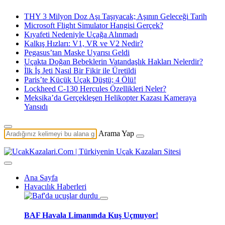
THY 3 Milyon Doz Aşı Taşıyacak; Aşının Geleceği Tarih
Microsoft Flight Simulator Hangisi Gerçek?
Kıyafeti Nedeniyle Uçağa Alınmadı
Kalkış Hızları: V1, VR ve V2 Nedir?
Pegasus’tan Maske Uyarısı Geldi
Uçakta Doğan Bebeklerin Vatandaşlık Hakları Nelerdir?
İlk İş Jeti Nasıl Bir Fikir ile Üretildi
Paris’te Küçük Uçak Düştü; 4 Ölü!
Lockheed C-130 Hercules Özellikleri Neler?
Meksika’da Gerçekleşen Helikopter Kazası Kameraya
Yansıdı
Arama Yap
Ana Sayfa
Havacılık Haberleri
BAF Havala Limanında Kuş Uçmuyor!