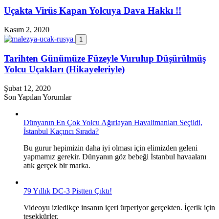
Uçakta Virüs Kapan Yolcuya Dava Hakkı !!
Kasım 2, 2020
1
Tarihten Günümüze Füzeyle Vurulup Düşürülmüş
Yolcu Uçakları (Hikayeleriyle)
Şubat 12, 2020
Son Yapılan Yorumlar
Dünyanın En Çok Yolcu Ağırlayan Havalimanları Seçildi,
İstanbul Kaçıncı Sırada?
Bu gurur hepimizin daha iyi olması için elimizden geleni
yapmamız gerekir. Dünyanın göz bebeği İstanbul havaalanı
atık gerçek bir marka.
79 Yıllık DC-3 Pistten Çıktı!
Videoyu izledikçe insanın içeri ürperiyor gerçekten. İçerik için
teşekkürler.