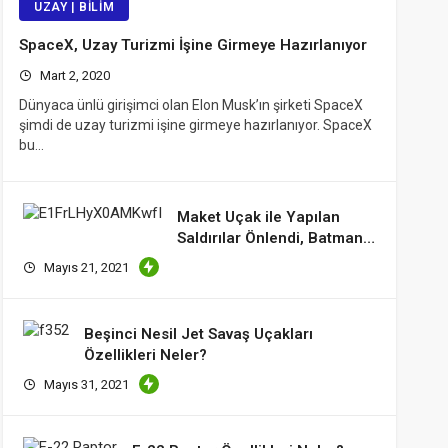
UZAY | BILIM
SpaceX, Uzay Turizmi İşine Girmeye Hazırlanıyor
Mart 2, 2020
Dünyaca ünlü girişimci olan Elon Musk’ın şirketi SpaceX
şimdi de uzay turizmi işine girmeye hazırlanıyor. SpaceX
bu…
Maket Uçak ile Yapılan
Saldırılar Önlendi, Batman
ve Şırnak’ta Hareketli
Mayıs 21, 2021
Saatler
Beşinci Nesil Jet Savaş Uçakları
Özellikleri Neler?
Mayıs 31, 2021