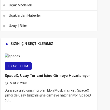
Uçak Modelleri
Uçaklardan Haberler
Uzay | Bilim
SIZIN İÇIN SEÇTIKLERIMIZ
UZAY | BILIM
SpaceX, Uzay Turizmi İşine Girmeye Hazırlanıyor
Mart 2, 2020
Dünyaca ünlü girişimci olan Elon Musk’ın şirketi SpaceX
şimdi de uzay turizmi işine girmeye hazırlanıyor. SpaceX
bu…