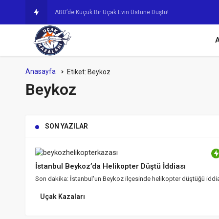
Yakınlarda Mey
A
Anasayfa
Etiket:
Beykoz
Beykoz
SON YAZILAR
İstanbul Beykoz’da Helikopter Düştü İddiası
Son dakika: İstanbul'un Beykoz ilçesinde helikopter düştüğü iddia
Uçak Kazaları