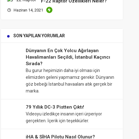
F-22 Raptor Özellikleri Neler?
Haziran 14, 2021
SON YAPILAN YORUMLAR
Dünyanın En Çok Yolcu Ağırlayan
Havalimanları Seçildi, İstanbul Kaçıncı
Sırada?
Bu gurur hepimizin daha iyi olması için
elimizden geleni yapmamız gerekir. Dünyanın
göz bebeği İstanbul havaalanı atık gerçek bir
marka.
79 Yıllık DC-3 Pistten Çıktı!
Videoyu izledikçe insanın içeri ürperiyor
gerçekten. İçerik için teşekkürler.
iHA & SİHA Pilotu Nasıl Olunur?