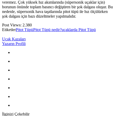
veremez. Çok yüksek hız akımlarında (süpersonik uçaklar için)
borunun önünde toplam basıncı değiştiren bir şok dalgası oluşur. Bu
nedenle, süpersonik hava taşıtlarında pitot tüpü ile hız ölçülürken
şok dalgası için bazı düzeltmeler yapılmalıdır.
Post Views:
2.380
Etiketler
Pitot Tüpü
Pitot Tüpü nedir?
uçaklarda Pitot Tüpü
Uçak Kazaları
Yazarın Profili
İlginizi Çekebilir