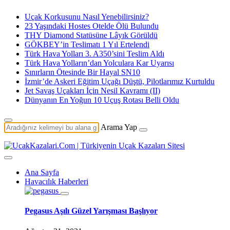
Uçak Korkusunu Nasıl Yenebilirsiniz?
23 Yaşındaki Hostes Otelde Ölü Bulundu
THY Diamond Statüsüne Lâyık Görüldü
GÖKBEY’in Teslimatı 1 Yıl Ertelendi
Türk Hava Yolları 3. A350’sini Teslim Aldı
Türk Hava Yolların’dan Yolculara Kar Uyarısı
Sınırların Ötesinde Bir Hayal SN10
İzmir’de Askeri Eğitim Uçağı Düştü, Pilotlarımız Kurtuldu
Jet Savaş Uçakları İçin Nesil Kavramı (II)
Dünyanın En Yoğun 10 Uçuş Rotası Belli Oldu
Arama Yap
Ana Sayfa
Havacılık Haberleri
Pegasus Aşılı Güzel Yarışması Başlıyor