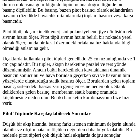
durma noktasına getirildiğinde tüpün ucuna doğru ittiğinde bir
basınç ölçülebilir. Bu basınç, bazen pitot basıncı olarak adlandırılan
havanın (özellikle havacılık ortamlarında) toplam basıncı veya karşı
basıncıdır.
Pitot tüpü, akışın kinetik enerjisini potansiyel enerjiye dönüştürerek
sıvının hızını ölçer. Pitot tüpü sıvının hızını belirli bir noktada yerel
olarak ölçer, bu da bir kesit üzerindeki ortalama hız hakkında bilgi
olmadığı anlamına gelir.
Uçaklarda kullanılan pitot tüpleri genellikle 25 cm uzunluğunda ve 1
cm çapındadır. Bu tüpler, akışın hareketine paralel ve ters yönde
düzenlenmiştir. Aracın bağıl hareketinden kaynaklanan dinamik
basıncın sonucunu ve hava borudan geçerken sıvı ve havanın tüm
yüzeylerde oluşturduğu statik basıncı ölçer. Borulardan gelen toplam
basınç, sistemdeki hassas zarın genişlemesine neden olur. Statik
deliklerden gelen basınç, membranın statik basınç oranında
küçülmesine neden olur. Bu iki hareketin kombinasyonu bize hızı
verir.
Pitot Tüpünde Karşılaşılabilecek Sorunlar
Düşük bir akış hızında, basınç farkı istenen minimum değerin altında
olabilir ve ölçüm hataları ölçülen değerden daha büyük olabilir. Bu
nedenle pitot tüpleri çok düşük hızlı akışlarda doğru sonuçlar