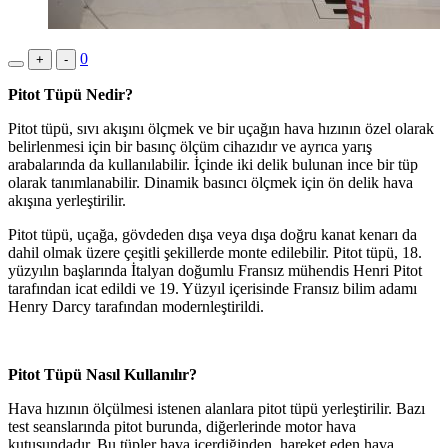
0
+
-
Pitot Tüpü Nedir?
Pitot tüpü, sıvı akışını ölçmek ve bir uçağın hava hızının özel olarak
belirlenmesi için bir basınç ölçüm cihazıdır ve ayrıca yarış
arabalarında da kullanılabilir. İçinde iki delik bulunan ince bir tüp
olarak tanımlanabilir. Dinamik basıncı ölçmek için ön delik hava
akışına yerleştirilir.
Pitot tüpü, uçağa, gövdeden dışa veya dışa doğru kanat kenarı da
dahil olmak üzere çeşitli şekillerde monte edilebilir. Pitot tüpü, 18.
yüzyılın başlarında İtalyan doğumlu Fransız mühendis Henri Pitot
tarafından icat edildi ve 19. Yüzyıl içerisinde Fransız bilim adamı
Henry Darcy tarafından modernleştirildi.
Pitot Tüpü Nasıl Kullanılır?
Hava hızının ölçülmesi istenen alanlara pitot tüpü yerleştirilir. Bazı
test seanslarında pitot burunda, diğerlerinde motor hava
kutusundadır. Bu tüpler hava içerdiğinden, hareket eden hava,