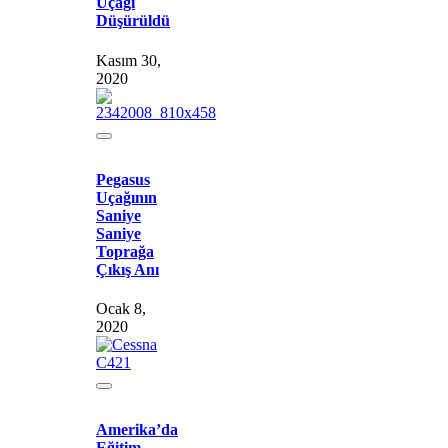
Uçağı
Düşürüldü
Kasım 30,
2020
Pegasus
Uçağının
Saniye
Saniye
Toprağa
Çıkış Anı
Ocak 8,
2020
Amerika’da
Eğitim