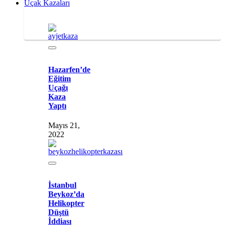
Uçak Kazaları
Hazarfen’de
Eğitim
Uçağı
Kaza
Yaptı
Mayıs 21,
2022
İstanbul
Beykoz’da
Helikopter
Düştü
İddiası