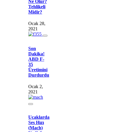
Ne Olur?
Tehlikeli
Midir?
Ocak 28,
2021
Son
Dakika!
ABD F-
35
Üretimini
Durdurdu
Ocak 2,
2021
Uçaklarda
Ses Hızı
(Mach)