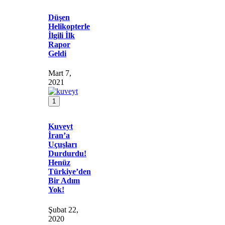
Düşen
Helikopterle
İlgili İlk
Rapor
Geldi
Mart 7,
2021
1
Kuveyt
İran’a
Uçuşları
Durdurdu!
Henüz
Türkiye’den
Bir Adım
Yok!
Şubat 22,
2020