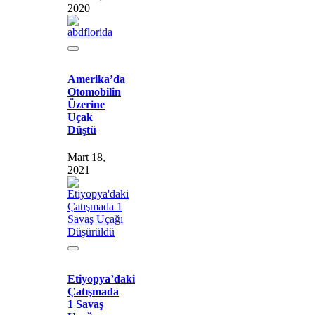
2020
Amerika’da
Otomobilin
Üzerine
Uçak
Düştü
Mart 18,
2021
Etiyopya’daki
Çatışmada
1 Savaş