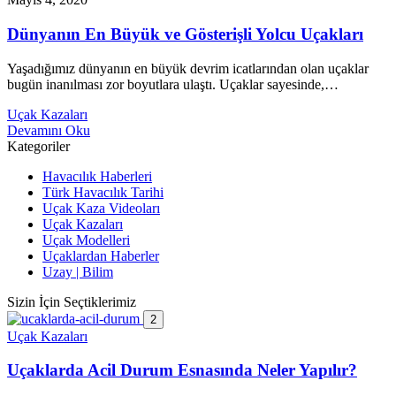
Dünyanın En Büyük ve Gösterişli Yolcu Uçakları
Yaşadığımız dünyanın en büyük devrim icatlarından olan uçaklar
bugün inanılması zor boyutlara ulaştı. Uçaklar sayesinde,…
Uçak Kazaları
Devamını Oku
Kategoriler
Havacılık Haberleri
Türk Havacılık Tarihi
Uçak Kaza Videoları
Uçak Kazaları
Uçak Modelleri
Uçaklardan Haberler
Uzay | Bilim
Sizin İçin Seçtiklerimiz
2
Uçak Kazaları
Uçaklarda Acil Durum Esnasında Neler Yapılır?