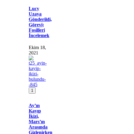
Lucy
Uzaya
Gönderildi,
Görevi;
Fosilleri
İncelemek
Ekim 18,
2021
1
Ay’ın
Kayıp
İkizi,
Mars’ın
Arasında
Gizlenirken