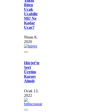
Yakıtı
Biten
Uçak
Uçabilir
Mi? Ne
Kadar
Uçar?
Nisan 8,
2020
Hürjet’te
Seri
Üretim
Kararı
Alındı
Ocak 13,
2022