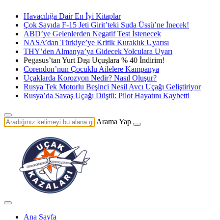
Havacılığa Dair En İyi Kitaplar
Çok Sayıda F-15 Jeti Girit’teki Suda Üssü’ne İnecek!
ABD’ye Gelenlerden Negatif Test İstenecek
NASA’dan Türkiye’ye Kritik Kuraklık Uyarısı
THY’den Almanya’ya Gidecek Yolculara Uyarı
Pegasus’tan Yurt Dışı Uçuşlara % 40 İndirim!
Corendon’nun Çocuklu Ailelere Kampanya
Uçaklarda Korozyon Nedir? Nasıl Oluşur?
Rusya Tek Motorlu Beşinci Nesil Avcı Uçağı Geliştiriyor
Rusya’da Savaş Uçağı Düştü: Pilot Hayatını Kaybetti
Arama Yap
Ana Sayfa