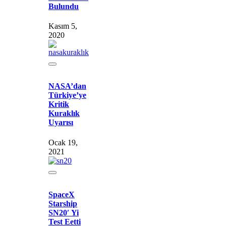
Bulundu
Kasım 5,
2020
NASA’dan
Türkiye’ye
Kritik
Kuraklık
Uyarısı
Ocak 19,
2021
SpaceX
Starship
SN20′ Yi
Test Eetti