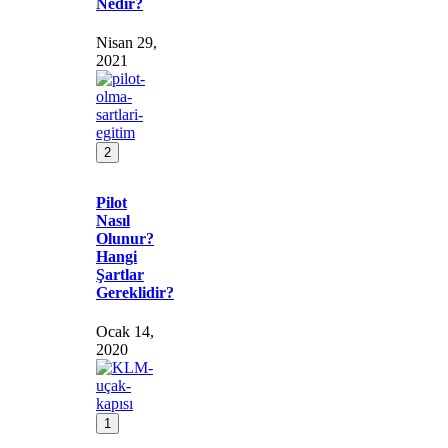
Nedir?
Nisan 29,
2021
2
Pilot
Nasıl
Olunur?
Hangi
Şartlar
Gereklidir?
Ocak 14,
2020
1