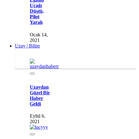
Uçağı
Düştü,
Pilot
Yaralı
Ocak 14,
2021
Uzay | Bilim
Uzaydan
Güzel Bir
Haber
Geldi
Eylül 6,
2021