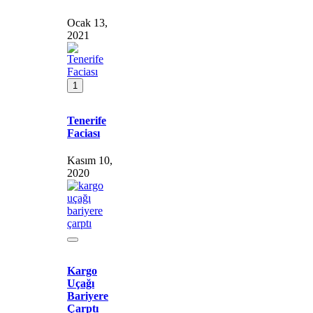
Ocak 13,
2021
1
Tenerife
Faciası
Kasım 10,
2020
Kargo
Uçağı
Bariyere
Çarptı