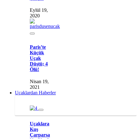
Eylül 19,
2020
Paris’te
Küçük
Uçak
Düştü; 4
Ölü!
Nisan 19,
2021
Uçaklardan Haberler
Uçaklara
Kuş
Çarparsa