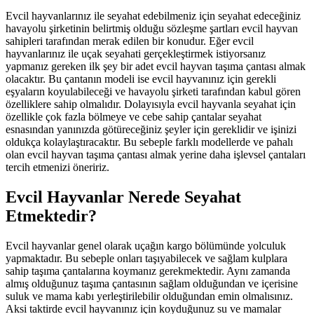
Evcil hayvanlarınız ile seyahat edebilmeniz için seyahat edeceğiniz
havayolu şirketinin belirtmiş olduğu sözleşme şartları evcil hayvan
sahipleri tarafından merak edilen bir konudur. Eğer evcil
hayvanlarınız ile uçak seyahati gerçekleştirmek istiyorsanız
yapmanız gereken ilk şey bir adet evcil hayvan taşıma çantası almak
olacaktır. Bu çantanın modeli ise evcil hayvanınız için gerekli
eşyaların koyulabileceği ve havayolu şirketi tarafından kabul gören
özelliklere sahip olmalıdır. Dolayısıyla evcil hayvanla seyahat için
özellikle çok fazla bölmeye ve cebe sahip çantalar seyahat
esnasından yanınızda götüreceğiniz şeyler için gereklidir ve işinizi
oldukça kolaylaştıracaktır. Bu sebeple farklı modellerde ve pahalı
olan evcil hayvan taşıma çantası almak yerine daha işlevsel çantaları
tercih etmenizi öneririz.
Evcil Hayvanlar Nerede Seyahat
Etmektedir?
Evcil hayvanlar genel olarak uçağın kargo bölümünde yolculuk
yapmaktadır. Bu sebeple onları taşıyabilecek ve sağlam kulplara
sahip taşıma çantalarına koymanız gerekmektedir. Aynı zamanda
almış olduğunuz taşıma çantasının sağlam olduğundan ve içerisine
suluk ve mama kabı yerleştirilebilir olduğundan emin olmalısınız.
Aksi taktirde evcil hayvanınız için koyduğunuz su ve mamalar