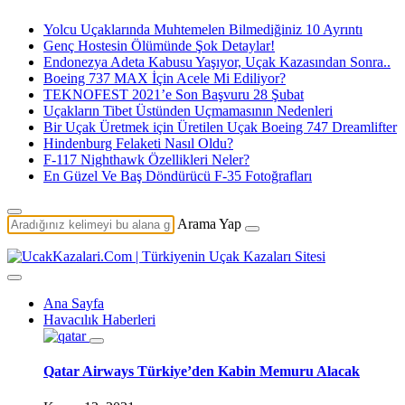
Yolcu Uçaklarında Muhtemelen Bilmediğiniz 10 Ayrıntı
Genç Hostesin Ölümünde Şok Detaylar!
Endonezya Adeta Kabusu Yaşıyor, Uçak Kazasından Sonra..
Boeing 737 MAX İçin Acele Mi Ediliyor?
TEKNOFEST 2021’e Son Başvuru 28 Şubat
Uçakların Tibet Üstünden Uçmamasının Nedenleri
Bir Uçak Üretmek için Üretilen Uçak Boeing 747 Dreamlifter
Hindenburg Felaketi Nasıl Oldu?
F-117 Nighthawk Özellikleri Neler?
En Güzel Ve Baş Döndürücü F-35 Fotoğrafları
Arama Yap
Ana Sayfa
Havacılık Haberleri
Qatar Airways Türkiye’den Kabin Memuru Alacak