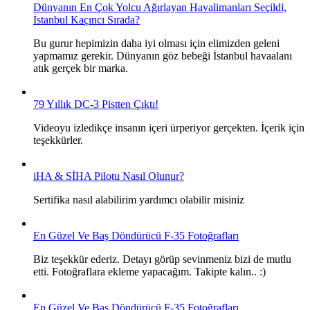
Dünyanın En Çok Yolcu Ağırlayan Havalimanları Seçildi,
İstanbul Kaçıncı Sırada?
Bu gurur hepimizin daha iyi olması için elimizden geleni
yapmamız gerekir. Dünyanın göz bebeği İstanbul havaalanı
atık gerçek bir marka.
79 Yıllık DC-3 Pistten Çıktı!
Videoyu izledikçe insanın içeri ürperiyor gerçekten. İçerik için
teşekkürler.
iHA & SİHA Pilotu Nasıl Olunur?
Sertifika nasıl alabilirim yardımcı olabilir misiniz
En Güzel Ve Baş Döndürücü F-35 Fotoğrafları
Biz teşekkür ederiz. Detayı görüp sevinmeniz bizi de mutlu
etti. Fotoğraflara ekleme yapacağım. Takipte kalın.. :)
En Güzel Ve Baş Döndürücü F-35 Fotoğrafları