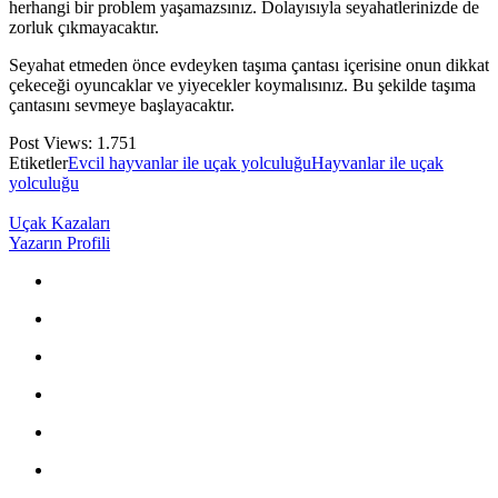
herhangi bir problem yaşamazsınız. Dolayısıyla seyahatlerinizde de
zorluk çıkmayacaktır.
Seyahat etmeden önce evdeyken taşıma çantası içerisine onun dikkat
çekeceği oyuncaklar ve yiyecekler koymalısınız. Bu şekilde taşıma
çantasını sevmeye başlayacaktır.
Post Views:
1.751
Etiketler
Evcil hayvanlar ile uçak yolculuğu
Hayvanlar ile uçak
yolculuğu
Uçak Kazaları
Yazarın Profili