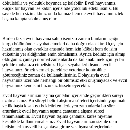
dökülebilir ve yolculuk boyunca aç kalabilir. Evcil hayvanınız
küçük bir hayvan ise kabin içerisinde yolculuk edebilirsiniz. Bu
sayede hem sizin aklınız onda kalmaz hem de evcil hayvanınız tek
başına kalıpta sıkılmamış olur.
Birden fazla evcil hayvana sahip iseniz o zaman bunların uçağın
kargo bölümünde seyahat etmeleri daha doğru olacaktır. Uçuş için
hazırlanmış olan evraklar arasında hem izin kâğıdı hem de isim
etiketinin yer aldığından emin olmalısınız. Ayrıca kediniz için almış
olduğunuz çantayı normal zamanlarda da kullanabilmek için iyi bir
şekilde muhafaza etmelisiniz. Uçak seyahatleri dışında evcil
hayvanınızı örnek vermek gerekirse veteriner kontrolüne
götüreceğiniz zaman da kullanabilirsiniz. Dolayısıyla evcil
hayvanınız üzerinde herhangi bir olumsuz etki oluşmayacak ve evcil
hayvanınız kendisini huzursuz hissetmeyecektir.
Evcil hayvanlarınızın taşıma çantaları içerisinde geçirdikleri süreyi
uzatmalısınız. Bu süreyi belirli alıştırma süreleri içerisinde yapılmalı
ve ilk başta kısa kısa bekletirken ilerleyen zamanlarda bu süre
arttırılarak evcil hayvanın taşıma çantasına alışma süreci
tamamlanabilir. Evcil hayvan taşıma çantanızı kafes niyetine
kesinlikle kullanmamalısınız. Evcil hayvanlarınızın sizinle olan
iletişimleri kuvvetli ise çantaya girme ve alışma süreçlerinde