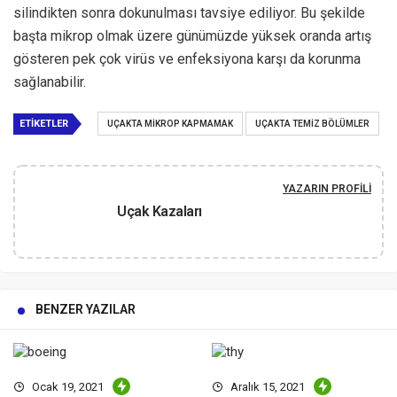
silindikten sonra dokunulması tavsiye ediliyor. Bu şekilde
başta mikrop olmak üzere günümüzde yüksek oranda artış
gösteren pek çok virüs ve enfeksiyona karşı da korunma
sağlanabilir.
ETIKETLER
UÇAKTA MIKROP KAPMAMAK
UÇAKTA TEMIZ BÖLÜMLER
YAZARIN PROFILI
Uçak Kazaları
BENZER YAZILAR
Ocak 19, 2021
Aralık 15, 2021