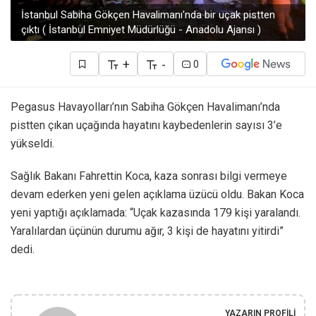
İstanbul Sabiha Gökçen Havalimanı'nda bir uçak pistten
çıktı ( İstanbul Emniyet Müdürlüğü - Anadolu Ajansı )
+
-
0
Pegasus Havayolları’nın Sabiha Gökçen Havalimanı’nda
pistten çıkan uçağında hayatını kaybedenlerin sayısı 3’e
yükseldi.
Sağlık Bakanı Fahrettin Koca, kaza sonrası bilgi vermeye
devam ederken yeni gelen açıklama üzücü oldu. Bakan Koca
yeni yaptığı açıklamada: “Uçak kazasında 179 kişi yaralandı.
Yaralılardan üçünün durumu ağır, 3 kişi de hayatını yitirdi”
dedi.
YAZARIN PROFILI