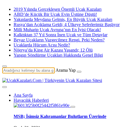
2019 Yılında Gerçekleşen Önemli Uçak Kazaları
ABD’de Küçük Bir Uçak Evin Üstüne Düştü!
Yakınlarda Meydana Gelmiş, En Büyük Uçak Kazaları
Rusya’dan Açıklama Geldi; 4 Ülkeye Seferlerimiz Başlıyor
Milli Muharip Uçak Avrupa’nın En İyisi Olacak!
Kalktıktan 37 Yıl Sonra İnen Uçak ve Tüm Detaylar
Beyaz Uçakların Vazgeçilmez Rengi. Peki Neden?
Uçaklarda Hücum Açısı Nedir?
Nijerya’da King Air Kazası Yaşandı; 12 Ölü
Yangın Söndürme Uçakları Hakkında Genel Bilgi
Arama Yap
Ana Sayfa
Havacılık Haberleri
MSB; İsimsiz Kahramanlar Bulutların Üzerinde