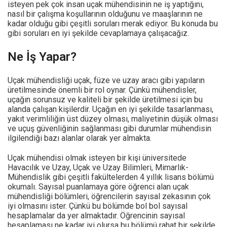
isteyen pek çok insan uçak mühendisinin ne iş yaptığını,
nasıl bir çalışma koşullarının olduğunu ve maaşlarının ne
kadar olduğu gibi çeşitli soruları merak ediyor. Bu konuda bu
gibi soruları en iyi şekilde cevaplamaya çalışacağız.
Ne İş Yapar?
Uçak mühendisliği uçak, füze ve uzay aracı gibi yapıların
üretilmesinde önemli bir rol oynar. Çünkü mühendisler,
uçağın sorunsuz ve kaliteli bir şekilde üretilmesi için bu
alanda çalışan kişilerdir. Uçağın en iyi şekilde tasarlanması,
yakıt verimliliğin üst düzey olması, maliyetinin düşük olması
ve uçuş güvenliğinin sağlanması gibi durumlar mühendisin
ilgilendiği bazı alanlar olarak yer almakta.
Uçak mühendisi olmak isteyen bir kişi üniversitede
Havacılık ve Uzay, Uçak ve Uzay Bilimleri, Mimarlık-
Mühendislik gibi çeşitli fakültelerden 4 yıllık lisans bölümü
okumalı. Sayısal puanlamaya göre öğrenci alan uçak
mühendisliği bölümleri, öğrencilerin sayısal zekasının çok
iyi olmasını ister. Çünkü bu bölümde bol bol sayısal
hesaplamalar da yer almaktadır. Öğrencinin sayısal
hesaplaması ne kadar iyi olursa bu bölümü rahat bir şekilde