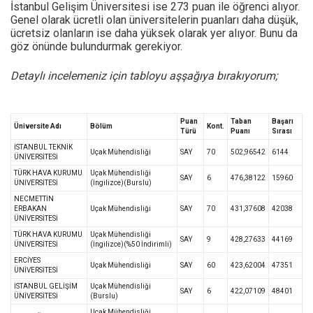
İstanbul Gelişim Üniversitesi ise 273 puan ile öğrenci alıyor.
Genel olarak ücretli olan üniversitelerin puanları daha düşük,
ücretsiz olanların ise daha yüksek olarak yer alıyor. Bunu da
göz önünde bulundurmak gerekiyor.
Detaylı incelemeniz için tabloyu aşşağıya bırakıyorum;
Puan
Taban
Başarı
Üniversite Adı
Bölüm
Kont.
Türü
Puanı
Sırası
İSTANBUL TEKNİK
Uçak Mühendisliği
SAY
70
502,96542
6144
ÜNİVERSİTESİ
TÜRK HAVA KURUMU
Uçak Mühendisliği
SAY
6
476,38122
15960
ÜNİVERSİTESİ
(İngilizce)(Burslu)
NECMETTİN
ERBAKAN
Uçak Mühendisliği
SAY
70
431,37608
42038
ÜNİVERSİTESİ
TÜRK HAVA KURUMU
Uçak Mühendisliği
SAY
9
428,27633
44169
ÜNİVERSİTESİ
(İngilizce)(%50 İndirimli)
ERCİYES
Uçak Mühendisliği
SAY
60
423,62004
47351
ÜNİVERSİTESİ
İSTANBUL GELİŞİM
Uçak Mühendisliği
SAY
6
422,07109
48401
ÜNİVERSİTESİ
(Burslu)
Uçak Mühendisliği