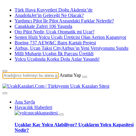
Türk Hava Kuvvetleri Doğu Akdeniz’de
AnadoluJet’in Geleceği Ne Olacak?
Yardımcı Pilot İle Pilot Arasındaki Farklar Nelerdir?
Çanakkale Zaferi 106 Yaşında
Oto Pilot Nedir, Uçak Otomatik mi Uçar?
Sesten Hızlı Yolcu Uçağı Üreticisi Olan Aerion Kapanıyor
Boeing 737 AEW&C Barış Kartalı Projesi
Airbus, Uçan Taksi CityAirbus’ın Yeni Versiyonunu Sundu
Milli Muharip Uçağın İlk Parçası Üretildi
Yolcu Uçağında Korku Dolu Anlar Yaşandı!
Arama Yap
Ana Sayfa
Havacılık Haberleri
Uçaklar Kaç Yolcu Alabiliyor? Uçakların Yolcu Kapasitesi
Nedir?