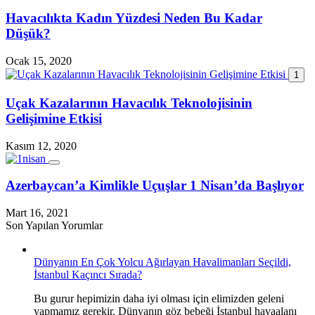
Havacılıkta Kadın Yüzdesi Neden Bu Kadar
Düşük?
Ocak 15, 2020
1
Uçak Kazalarının Havacılık Teknolojisinin
Gelişimine Etkisi
Kasım 12, 2020
Azerbaycan’a Kimlikle Uçuşlar 1 Nisan’da Başlıyor
Mart 16, 2021
Son Yapılan Yorumlar
Dünyanın En Çok Yolcu Ağırlayan Havalimanları Seçildi,
İstanbul Kaçıncı Sırada?
Bu gurur hepimizin daha iyi olması için elimizden geleni
yapmamız gerekir. Dünyanın göz bebeği İstanbul havaalanı