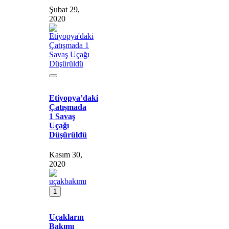
Şubat 29,
2020
Etiyopya’daki
Çatışmada
1 Savaş
Uçağı
Düşürüldü
Kasım 30,
2020
1
Uçakların
Bakımı