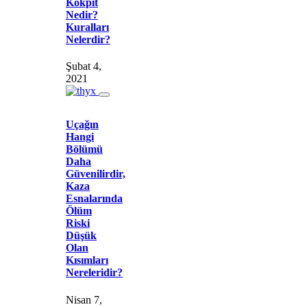
Kokpit
Nedir?
Kuralları
Nelerdir?
Şubat 4,
2021
Uçağın
Hangi
Bölümü
Daha
Güvenilirdir,
Kaza
Esnalarında
Ölüm
Riski
Düşük
Olan
Kısımları
Nereleridir?
Nisan 7,