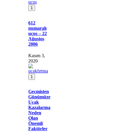
1
612
numaralı
uçuş – 22
Ağustos
2006
Kasım 3,
2020
1
Geçmişten
Günümüze
Uçak
Kazalarına
Neden
Olan
Önemli
Faktörler