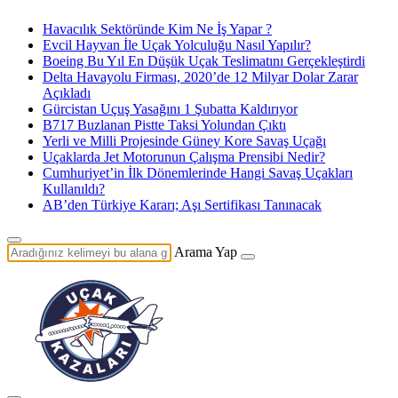
Havacılık Sektöründe Kim Ne İş Yapar ?
Evcil Hayvan İle Uçak Yolculuğu Nasıl Yapılır?
Boeing Bu Yıl En Düşük Uçak Teslimatını Gerçekleştirdi
Delta Havayolu Firması, 2020’de 12 Milyar Dolar Zarar
Açıkladı
Gürcistan Uçuş Yasağını 1 Şubatta Kaldırıyor
B717 Buzlanan Pistte Taksi Yolundan Çıktı
Yerli ve Milli Projesinde Güney Kore Savaş Uçağı
Uçaklarda Jet Motorunun Çalışma Prensibi Nedir?
Cumhuriyet’in İlk Dönemlerinde Hangi Savaş Uçakları
Kullanıldı?
AB’den Türkiye Kararı; Aşı Sertifikası Tanınacak
Arama Yap