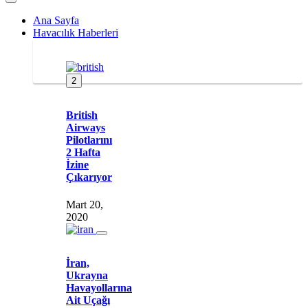
Ana Sayfa
Havacılık Haberleri
2
British
Airways
Pilotlarını
2 Hafta
İzine
Çıkarıyor
Mart 20,
2020
İran,
Ukrayna
Havayollarına
Ait Uçağı