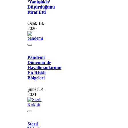
‘Yanlışlıkla’
Düşürdüğünü
İtiraf Etti
Ocak 13,
2020
Pandemi
Dönemin’de
Havalimanlarının
En Riskli
Bölgeleri
Şubat 14,
2021
Steril