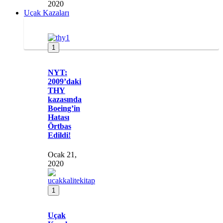
2020
Uçak Kazaları
1
NYT:
2009’daki
THY
kazasında
Boeing’in
Hatası
Örtbas
Edildi!
Ocak 21,
2020
1
Uçak