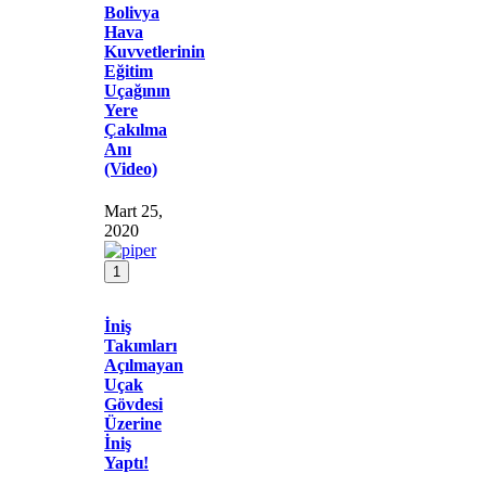
Bolivya
Hava
Kuvvetlerinin
Eğitim
Uçağının
Yere
Çakılma
Anı
(Video)
Mart 25,
2020
1
İniş
Takımları
Açılmayan
Uçak
Gövdesi
Üzerine
İniş
Yaptı!