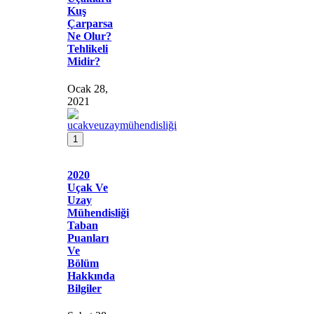
Kuş
Çarparsa
Ne Olur?
Tehlikeli
Midir?
Ocak 28,
2021
1
2020
Uçak Ve
Uzay
Mühendisliği
Taban
Puanları
Ve
Bölüm
Hakkında
Bilgiler