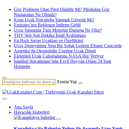
Göz Problemi Olan Pilot Olabilir Mi? Pilotlukta Göz
Numaraları Ne Olmalı?
Kışın Uçak Yolculuğu Yapmak Güvenli Mi?
Emirates’ten Beklenen İndirim Geldi
Uçuş Sırasında Tüm Motorlar Durursa Ne Olur?
THY’den Son Dakika İsrail Açıklaması
En Hızlı Savaş Uçakları ve Özellikleri
Uçuş Deneyimine Yeni Bir Soluk Getiren Efsane Concorde
Amerika’da Otomobilin Üzerine Uçak Düştü
Elektrikli Uçak Çalışmalarına NASA Hız Veriyor
İstanbul Havalimanı’nda Evcil Hayvan Odası 24 Saat
Hizmette
Arama Yap
Ana Sayfa
Havacılık Haberleri
Kapadokya’da Balonlar Yoğun Sis Arasında Uçuş Yaptı