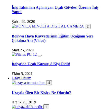
İniş Takımları Açılmayan Uçak Gövdesi Üzerine İniş
Yaptı!
Şubat 29, 2020
2
Bolivya Hava Kuvvetlerinin Eğitim Uçağının Yere
Çakılma Anı (Video)
Mart 25, 2020
İtalya’da Uçak Kazası; 8 Kişi Öldü!
Ekim 5, 2021
Uzay | Bilim
4
Uzayda Ölen Bir Kişiye Ne Olurdu?
Aralık 25, 2019
1