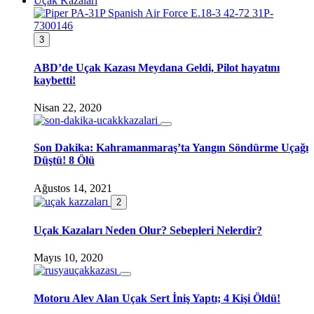
Uçak Kazaları
3
ABD’de Uçak Kazası Meydana Geldi, Pilot hayatını
kaybetti!
Nisan 22, 2020
Son Dakika: Kahramanmaraş’ta Yangın Söndürme Uçağı
Düştü! 8 Ölü
Ağustos 14, 2021
2
Uçak Kazaları Neden Olur? Sebepleri Nelerdir?
Mayıs 10, 2020
Motoru Alev Alan Uçak Sert İniş Yaptı; 4 Kişi Öldü!