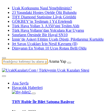
Uçak Korkusunu Nasıl Yenebilirsiniz?
23 Yaşındaki Hostes Otelde Ölü Bulundu
THY Diamond Statüsüne Lâyık Görüldü
GÖKBEY’in Teslimatı 1 Yıl Ertelendi
Türk Hava Yolları 3. A350’sini Teslim Aldı
Türk Hava Yolların’dan Yolculara Kar Uyarısı
Sınırların Ötesinde Bir Hayal SN10
İzmir’de Askeri Eğitim Uçağı Düştü, Pilotlarımız Kurtuldu
Jet Savaş Uçakları İçin Nesil Kavramı (II)
Dünyanın En Yoğun 10 Uçuş Rotası Belli Oldu
Arama Yap
Ana Sayfa
Havacılık Haberleri
THY Ruble İle Bilet Satışına Başlıyor