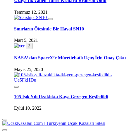
Uzaya İlk Giden Turist Richard Branson Oldu
Temmuz 12, 2021
Sınırların Ötesinde Bir Hayal SN10
Mart 5, 2021
2
NASA’ dan SpaceX’e Mürettebatlı Uçuş İçin Onay Çıktı
Mayıs 25, 2020
105 Işık Yılı Uzaklıkta Kaya Gezegen Keşfedildi
Eylül 10, 2022