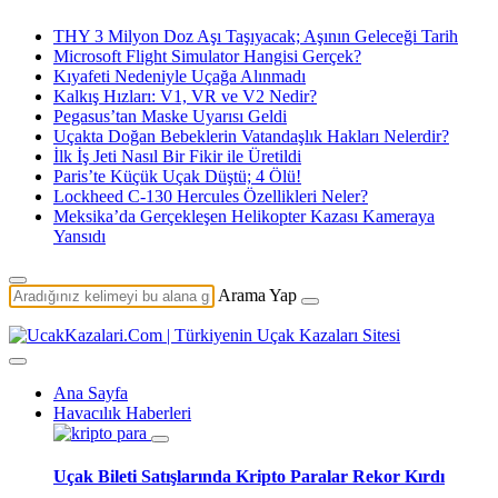
THY 3 Milyon Doz Aşı Taşıyacak; Aşının Geleceği Tarih
Microsoft Flight Simulator Hangisi Gerçek?
Kıyafeti Nedeniyle Uçağa Alınmadı
Kalkış Hızları: V1, VR ve V2 Nedir?
Pegasus’tan Maske Uyarısı Geldi
Uçakta Doğan Bebeklerin Vatandaşlık Hakları Nelerdir?
İlk İş Jeti Nasıl Bir Fikir ile Üretildi
Paris’te Küçük Uçak Düştü; 4 Ölü!
Lockheed C-130 Hercules Özellikleri Neler?
Meksika’da Gerçekleşen Helikopter Kazası Kameraya
Yansıdı
Arama Yap
Ana Sayfa
Havacılık Haberleri
Uçak Bileti Satışlarında Kripto Paralar Rekor Kırdı