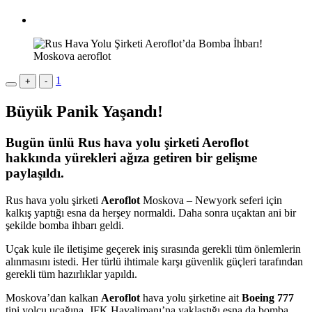
Moskova aeroflot
1
+
-
Büyük Panik Yaşandı!
Bugün ünlü Rus hava yolu şirketi Aeroflot
hakkında yürekleri ağıza getiren bir gelişme
paylaşıldı.
Rus hava yolu şirketi
Aeroflot
Moskova – Newyork seferi için
kalkış yaptığı esna da herşey normaldi. Daha sonra uçaktan ani bir
şekilde bomba ihbarı geldi.
Uçak kule ile iletişime geçerek iniş sırasında gerekli tüm önlemlerin
alınmasını istedi. Her türlü ihtimale karşı güvenlik güçleri tarafından
gerekli tüm hazırlıklar yapıldı.
Moskova’dan kalkan
Aeroflot
hava yolu şirketine ait
Boeing 777
tipi yolcu uçağına, JFK Havalimanı’na yaklaştığı esna da bomba