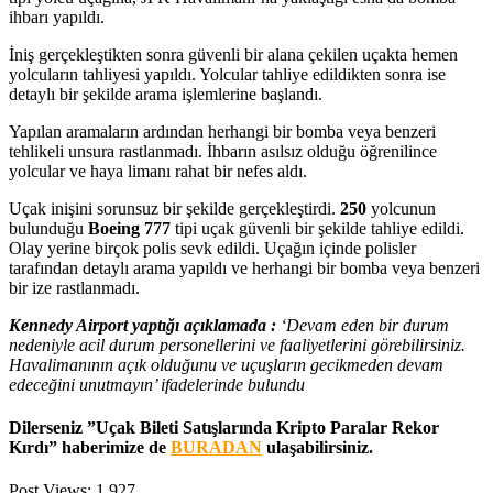
ihbarı yapıldı.
İniş gerçekleştikten sonra güvenli bir alana çekilen uçakta hemen
yolcuların tahliyesi yapıldı. Yolcular tahliye edildikten sonra ise
detaylı bir şekilde arama işlemlerine başlandı.
Yapılan aramaların ardından herhangi bir bomba veya benzeri
tehlikeli unsura rastlanmadı. İhbarın asılsız olduğu öğrenilince
yolcular ve haya limanı rahat bir nefes aldı.
Uçak inişini sorunsuz bir şekilde gerçekleştirdi.
250
yolcunun
bulunduğu
Boeing 777
tipi uçak güvenli bir şekilde tahliye edildi.
Olay yerine birçok polis sevk edildi. Uçağın içinde polisler
tarafından detaylı arama yapıldı ve herhangi bir bomba veya benzeri
bir ize rastlanmadı.
Kennedy Airport yaptığı açıklamada :
‘Devam eden bir durum
nedeniyle acil durum personellerini ve faaliyetlerini görebilirsiniz.
Havalimanının açık olduğunu ve uçuşların gecikmeden devam
edeceğini unutmayın’ ifadelerinde bulundu
Dilerseniz ”Uçak Bileti Satışlarında Kripto Paralar Rekor
Kırdı” haberimize de
BURADAN
ulaşabilirsiniz.
Post Views:
1.927