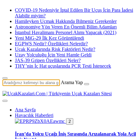
COVID-19 Nedeniyle İptal Edilen Bir Uçuş İçin Para İadesi
Alabilir miyim?
Hamileyken Uçmak Hakkında Bilmeniz Gerekenler
Astronomiye Yön Veren En Önemli Bilim Adamları
İstanbul Havalimanı Personel Alımı Yapacak (2021)
Yeni MiG-29 İlk Kez Görüntülendi
EGPWS Nedir? Özellikleri Nelerdir?
Uçak Kazalarında Risk Faktörleri Nedir?
Uzay Yolculuğu İçin Yeni Hamle Geldi
JAS-39 Gripen Özellikleri Neler?
THY’nin İç Hat uçuşlarında PCR Testi İstenecek
Arama Yap
Ana Sayfa
Havacılık Haberleri
2
İran’da Yolcu Uçağı İniş Sırasında Arızalanarak Yola Acil