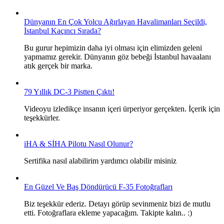
Dünyanın En Çok Yolcu Ağırlayan Havalimanları Seçildi,
İstanbul Kaçıncı Sırada?
Bu gurur hepimizin daha iyi olması için elimizden geleni
yapmamız gerekir. Dünyanın göz bebeği İstanbul havaalanı
atık gerçek bir marka.
79 Yıllık DC-3 Pistten Çıktı!
Videoyu izledikçe insanın içeri ürperiyor gerçekten. İçerik için
teşekkürler.
iHA & SİHA Pilotu Nasıl Olunur?
Sertifika nasıl alabilirim yardımcı olabilir misiniz
En Güzel Ve Baş Döndürücü F-35 Fotoğrafları
Biz teşekkür ederiz. Detayı görüp sevinmeniz bizi de mutlu
etti. Fotoğraflara ekleme yapacağım. Takipte kalın.. :)