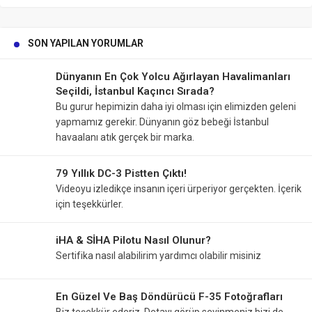
SON YAPILAN YORUMLAR
Dünyanın En Çok Yolcu Ağırlayan Havalimanları
Seçildi, İstanbul Kaçıncı Sırada?
Bu gurur hepimizin daha iyi olması için elimizden geleni
yapmamız gerekir. Dünyanın göz bebeği İstanbul
havaalanı atık gerçek bir marka.
79 Yıllık DC-3 Pistten Çıktı!
Videoyu izledikçe insanın içeri ürperiyor gerçekten. İçerik
için teşekkürler.
iHA & SİHA Pilotu Nasıl Olunur?
Sertifika nasıl alabilirim yardımcı olabilir misiniz
En Güzel Ve Baş Döndürücü F-35 Fotoğrafları
Biz teşekkür ederiz. Detayı görüp sevinmeniz bizi de