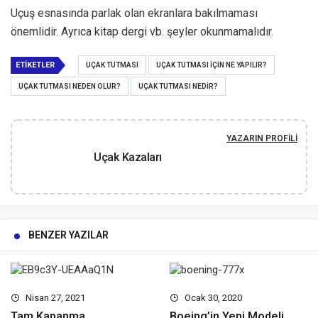
Uçuş esnasında parlak olan ekranlara bakılmaması
önemlidir. Ayrıca kitap dergi vb. şeyler okunmamalıdır.
ETIKETLER
UÇAK TUTMASI
UÇAK TUTMASI IÇIN NE YAPILIR?
UÇAK TUTMASI NEDEN OLUR?
UÇAK TUTMASI NEDIR?
YAZARIN PROFILI
Uçak Kazaları
BENZER YAZILAR
Nisan 27, 2021
Ocak 30, 2020
Tam Kapanma
Boeing’in Yeni Modeli