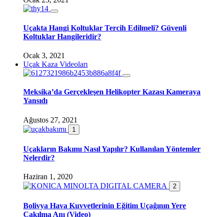
Uçakta Hangi Koltuklar Tercih Edilmeli? Güvenli
Koltuklar Hangileridir?
Ocak 3, 2021
Uçak Kaza Videoları
Meksika’da Gerçekleşen Helikopter Kazası Kameraya
Yansıdı
Ağustos 27, 2021
1
Uçakların Bakımı Nasıl Yapılır? Kullanılan Yöntemler
Nelerdir?
Haziran 1, 2020
2
Bolivya Hava Kuvvetlerinin Eğitim Uçağının Yere
Çakılma Anı (Video)