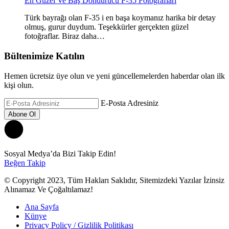
En Güzel Ve Baş Döndürücü F-35 Fotoğrafları
Türk bayrağı olan F-35 i en başa koymanız harika bir detay
olmuş, gurur duydum. Teşekkürler gerçekten güzel
fotoğraflar. Biraz daha…
Bültenimize Katılın
Hemen ücretsiz üye olun ve yeni güncellemelerden haberdar olan ilk
kişi olun.
E-Posta Adresiniz
Sosyal Medya’da Bizi Takip Edin!
Beğen
Takip
© Copyright 2023, Tüm Hakları Saklıdır, Sitemizdeki Yazılar İzinsiz
Alınamaz Ve Çoğaltılamaz!
Ana Sayfa
Künye
Privacy Policy / Gizlilik Politikası