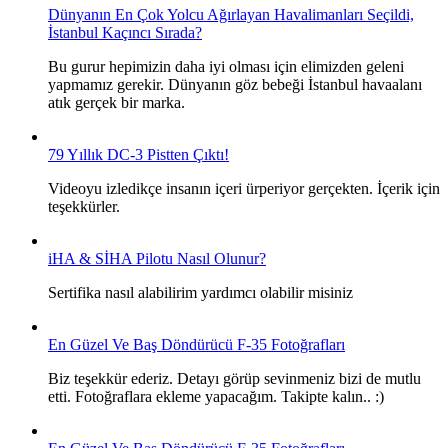
Dünyanın En Çok Yolcu Ağırlayan Havalimanları Seçildi,
İstanbul Kaçıncı Sırada?
Bu gurur hepimizin daha iyi olması için elimizden geleni
yapmamız gerekir. Dünyanın göz bebeği İstanbul havaalanı
atık gerçek bir marka.
79 Yıllık DC-3 Pistten Çıktı!
Videoyu izledikçe insanın içeri ürperiyor gerçekten. İçerik için
teşekkürler.
iHA & SİHA Pilotu Nasıl Olunur?
Sertifika nasıl alabilirim yardımcı olabilir misiniz
En Güzel Ve Baş Döndürücü F-35 Fotoğrafları
Biz teşekkür ederiz. Detayı görüp sevinmeniz bizi de mutlu
etti. Fotoğraflara ekleme yapacağım. Takipte kalın.. :)