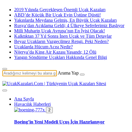
2019 Yılında Gerçekleşen Önemli Uçak Kazaları
ABD’de Küçük Bir Uçak Evin Üstüne Düştü!
Yakınlarda Meydana Gelmiş, En Büyük Uçak Kazaları
Rusya’dan Açıklama Geldi; 4 Ülkeye Seferlerimiz Başlıyor
Milli Muharip Uçak Avrupa’nın En İyisi Olacak!
Kalktıktan 37 Yıl Sonra İnen Uçak ve Tüm Detaylar
Beyaz Uçakların Vazgeçilmez Rengi. Peki Neden?
Uçaklarda Hücum Açısı Nedir?
Nijerya’da King Air Kazası Yaşandı; 12 Ölü
Yangın Söndürme Uçakları Hakkında Genel Bilgi
Arama Yap
Ana Sayfa
Havacılık Haberleri
2
Boeing’in Yeni Modeli Uçuş İçin Hazırlanıyor