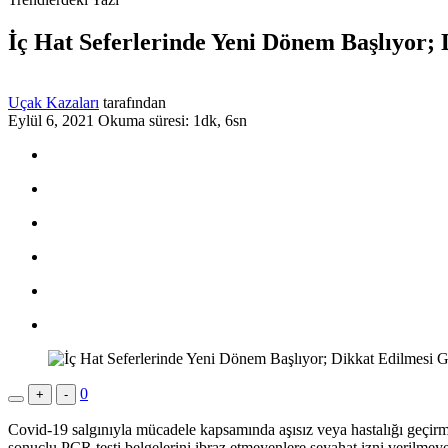
İç Hat Seferlerinde Yeni Dönem Başlıyor;
Uçak Kazaları
tarafından
Eylül 6, 2021
Okuma süresi: 1dk, 6sn
0
+
-
Covid-19 salgınıyla mücadele kapsamında aşısız veya hastalığı geçirmemi
sonuçlu PCR testi belgelerini ibraz etmeyenlere seyahat izni verilmey