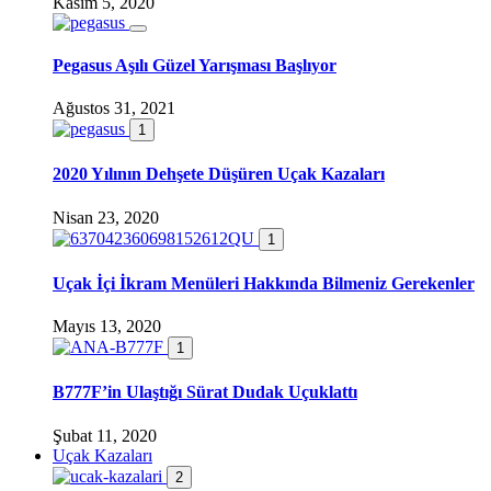
Kasım 5, 2020
Pegasus Aşılı Güzel Yarışması Başlıyor
Ağustos 31, 2021
1
2020 Yılının Dehşete Düşüren Uçak Kazaları
Nisan 23, 2020
1
Uçak İçi İkram Menüleri Hakkında Bilmeniz Gerekenler
Mayıs 13, 2020
1
B777F’in Ulaştığı Sürat Dudak Uçuklattı
Şubat 11, 2020
Uçak Kazaları
2