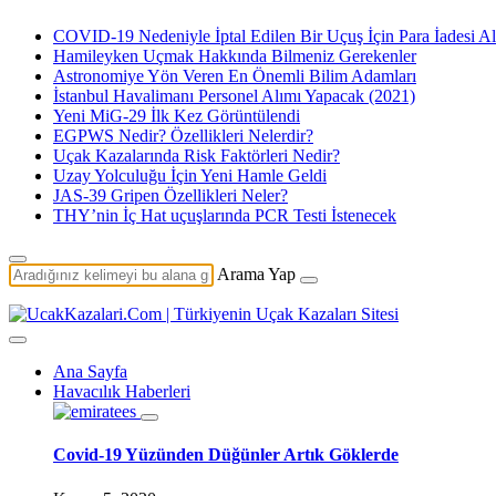
COVID-19 Nedeniyle İptal Edilen Bir Uçuş İçin Para İadesi Al
Hamileyken Uçmak Hakkında Bilmeniz Gerekenler
Astronomiye Yön Veren En Önemli Bilim Adamları
İstanbul Havalimanı Personel Alımı Yapacak (2021)
Yeni MiG-29 İlk Kez Görüntülendi
EGPWS Nedir? Özellikleri Nelerdir?
Uçak Kazalarında Risk Faktörleri Nedir?
Uzay Yolculuğu İçin Yeni Hamle Geldi
JAS-39 Gripen Özellikleri Neler?
THY’nin İç Hat uçuşlarında PCR Testi İstenecek
Arama Yap
Ana Sayfa
Havacılık Haberleri
Covid-19 Yüzünden Düğünler Artık Göklerde