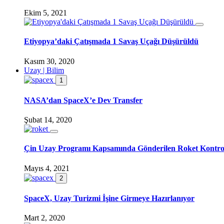
Ekim 5, 2021
Etiyopya’daki Çatışmada 1 Savaş Uçağı Düşürüldü
Kasım 30, 2020
Uzay | Bilim
1
NASA’dan SpaceX’e Dev Transfer
Şubat 14, 2020
Çin Uzay Programı Kapsamında Gönderilen Roket Kontro
Mayıs 4, 2021
2
SpaceX, Uzay Turizmi İşine Girmeye Hazırlanıyor
Mart 2, 2020