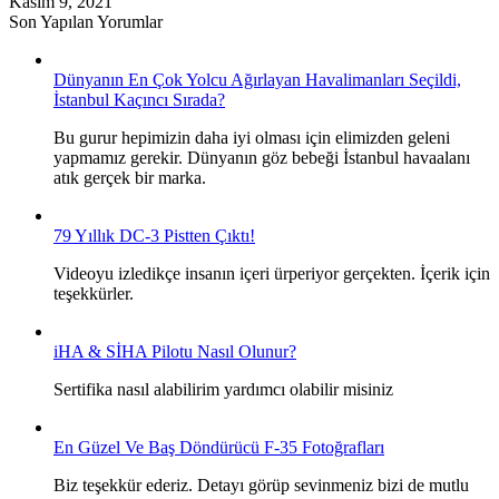
Kasım 9, 2021
Son Yapılan Yorumlar
Dünyanın En Çok Yolcu Ağırlayan Havalimanları Seçildi,
İstanbul Kaçıncı Sırada?
Bu gurur hepimizin daha iyi olması için elimizden geleni
yapmamız gerekir. Dünyanın göz bebeği İstanbul havaalanı
atık gerçek bir marka.
79 Yıllık DC-3 Pistten Çıktı!
Videoyu izledikçe insanın içeri ürperiyor gerçekten. İçerik için
teşekkürler.
iHA & SİHA Pilotu Nasıl Olunur?
Sertifika nasıl alabilirim yardımcı olabilir misiniz
En Güzel Ve Baş Döndürücü F-35 Fotoğrafları
Biz teşekkür ederiz. Detayı görüp sevinmeniz bizi de mutlu