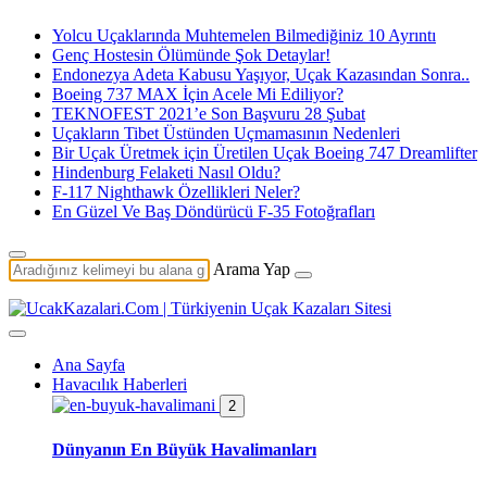
Yolcu Uçaklarında Muhtemelen Bilmediğiniz 10 Ayrıntı
Genç Hostesin Ölümünde Şok Detaylar!
Endonezya Adeta Kabusu Yaşıyor, Uçak Kazasından Sonra..
Boeing 737 MAX İçin Acele Mi Ediliyor?
TEKNOFEST 2021’e Son Başvuru 28 Şubat
Uçakların Tibet Üstünden Uçmamasının Nedenleri
Bir Uçak Üretmek için Üretilen Uçak Boeing 747 Dreamlifter
Hindenburg Felaketi Nasıl Oldu?
F-117 Nighthawk Özellikleri Neler?
En Güzel Ve Baş Döndürücü F-35 Fotoğrafları
Arama Yap
Ana Sayfa
Havacılık Haberleri
2
Dünyanın En Büyük Havalimanları