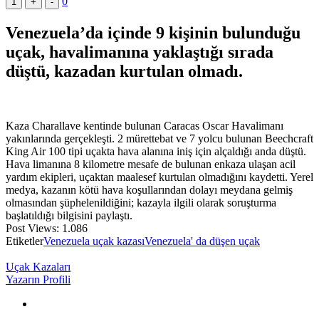
0
1
+
-
Venezuela’da içinde 9 kişinin bulunduğu
uçak, havalimanına yaklaştığı sırada
düştü, kazadan kurtulan olmadı.
Kaza Charallave kentinde bulunan Caracas Oscar Havalimanı
yakınlarında gerçekleşti. 2 mürettebat ve 7 yolcu bulunan Beechcraft
King Air 100 tipi uçakta hava alanına iniş için alçaldığı anda düştü.
Hava limanına 8 kilometre mesafe de bulunan enkaza ulaşan acil
yardım ekipleri, uçaktan maalesef kurtulan olmadığını kaydetti. Yerel
medya, kazanın kötü hava koşullarından dolayı meydana gelmiş
olmasından şüphelenildiğini; kazayla ilgili olarak soruşturma
başlatıldığı bilgisini paylaştı.
Post Views:
1.086
Etiketler
Venezuela uçak kazası
Venezuela' da düşen uçak
Uçak Kazaları
Yazarın Profili