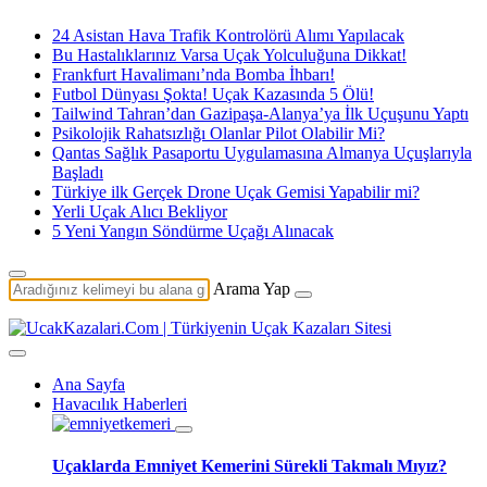
24 Asistan Hava Trafik Kontrolörü Alımı Yapılacak
Bu Hastalıklarınız Varsa Uçak Yolculuğuna Dikkat!
Frankfurt Havalimanı’nda Bomba İhbarı!
Futbol Dünyası Şokta! Uçak Kazasında 5 Ölü!
Tailwind Tahran’dan Gazipaşa-Alanya’ya İlk Uçuşunu Yaptı
Psikolojik Rahatsızlığı Olanlar Pilot Olabilir Mi?
Qantas Sağlık Pasaportu Uygulamasına Almanya Uçuşlarıyla
Başladı
Türkiye ilk Gerçek Drone Uçak Gemisi Yapabilir mi?
Yerli Uçak Alıcı Bekliyor
5 Yeni Yangın Söndürme Uçağı Alınacak
Arama Yap
Ana Sayfa
Havacılık Haberleri
Uçaklarda Emniyet Kemerini Sürekli Takmalı Mıyız?