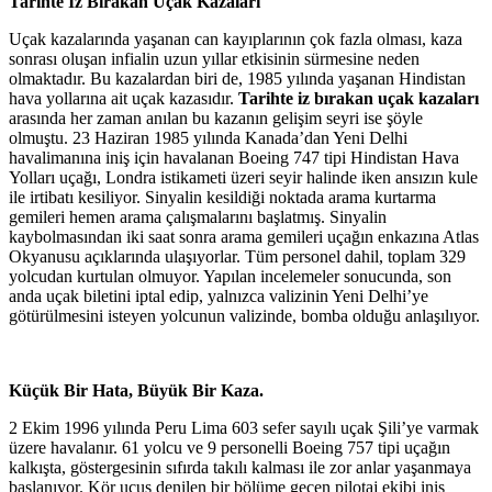
Tarihte İz Bırakan Uçak Kazaları
Uçak kazalarında yaşanan can kayıplarının çok fazla olması, kaza
sonrası oluşan infialin uzun yıllar etkisinin sürmesine neden
olmaktadır. Bu kazalardan biri de, 1985 yılında yaşanan Hindistan
hava yollarına ait uçak kazasıdır.
Tarihte iz bırakan uçak kazaları
arasında her zaman anılan bu kazanın gelişim seyri ise şöyle
olmuştu. 23 Haziran 1985 yılında Kanada’dan Yeni Delhi
havalimanına iniş için havalanan Boeing 747 tipi Hindistan Hava
Yolları uçağı, Londra istikameti üzeri seyir halinde iken ansızın kule
ile irtibatı kesiliyor. Sinyalin kesildiği noktada arama kurtarma
gemileri hemen arama çalışmalarını başlatmış. Sinyalin
kaybolmasından iki saat sonra arama gemileri uçağın enkazına Atlas
Okyanusu açıklarında ulaşıyorlar. Tüm personel dahil, toplam 329
yolcudan kurtulan olmuyor. Yapılan incelemeler sonucunda, son
anda uçak biletini iptal edip, yalnızca valizinin Yeni Delhi’ye
götürülmesini isteyen yolcunun valizinde, bomba olduğu anlaşılıyor.
Küçük Bir Hata, Büyük Bir Kaza.
2 Ekim 1996 yılında Peru Lima 603 sefer sayılı uçak Şili’ye varmak
üzere havalanır. 61 yolcu ve 9 personelli Boeing 757 tipi uçağın
kalkışta, göstergesinin sıfırda takılı kalması ile zor anlar yaşanmaya
başlanıyor. Kör uçuş denilen bir bölüme geçen pilotaj ekibi iniş