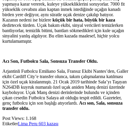
yapmaya karar vererek, kuleye yüksekliklerini soruyorlar. 7000 fit
yükseklik cevabını alan kaptan inmek istediğinde uçağın kanadı
birden yere değiyor, aynı süratle uçak denize çakılıp batıyor.
Kazanın nedeni ise bizlere
küçük bir hata, büyük bir kaza
dedirtecek türden. Uçak bakım ekibi, sinyal vericileri temizlerken
bantlıyorlar, temizlik bitimi, bantları sökmedikleri için kule uçağın
sinyalini yanlış algılıyor. Bu elim kazada maalesef, hiçbir yolcu
kurtulamamıştır.
Acı Son, Futbolcu Sala, Sonsuza Transfer Oldu.
Arjantinli Futbolcu Emiliano Sala, Fransız Ekibi Nantes’den, Galler
ekibi Cardiff City’e transfer olunca, takım çalışmalarına katılması
için özel uçak kiralanmıştı. 21 Ocak 2019 tarihinde Sala’yı Taşıyan
N264DB kuyruk numaralı özel uçak aniden Manş denizi üzerinde
kayboluyor. Uçak Manş denizi derinlerinde bulundu ve içinden
çıkan cesedin Futbolcu Salaya ait olduğu tespit edildi. Gazeteler,
genç futbolcu için son başlığı atıyorlardı.
Acı son, Sala, sonsuza
transfer oldu.
Post Views:
1.168
Etiketler
Lima Peru 603 kazası