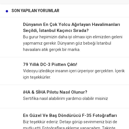
SON YAPILAN YORUMLAR
Dünyanın En Çok Yolcu Ağırlayan Havalimanları
Seçildi, İstanbul Kaçıncı Sırada?
Bu gurur hepimizin daha iyi olması için elimizden geleni
yapmamız gerekir. Dünyanın göz bebeği İstanbul
havaalanı atık gerçek bir marka.
79 Yıllık DC-3 Pistten Çıktı!
Videoyu izledikçe insanın içeri ürperiyor gerçekten. İçerik
için teşekkürler.
iHA & SİHA Pilotu Nasıl Olunur?
Sertifika nasıl alabilirim yardımcı olabilir misiniz
En Güzel Ve Baş Döndürücü F-35 Fotoğrafları
Biz teşekkür ederiz. Detayı görüp sevinmeniz bizi de
mutlu etti. Fotoğraflara ekleme yapacağım. Takipte