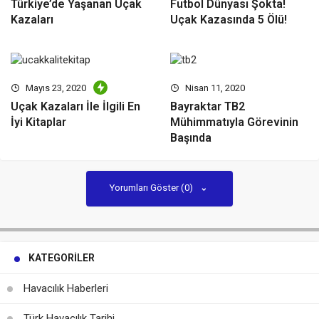
Türkiye’de Yaşanan Uçak
Futbol Dünyası Şokta!
Kazaları
Uçak Kazasında 5 Ölü!
Mayıs 23, 2020
Nisan 11, 2020
Uçak Kazaları İle İlgili En
Bayraktar TB2
İyi Kitaplar
Mühimmatıyla Görevinin
Başında
Yorumları Göster (0)
KATEGORILER
Havacılık Haberleri
Türk Havacılık Tarihi