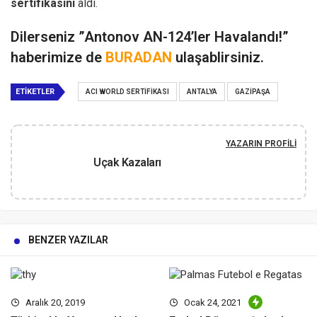
sertifikasını
aldı.
Dilerseniz ”Antonov AN-124’ler Havalandı!”
haberimize de
BURADAN
ulaşablirsiniz.
ETIKETLER
ACI WORLD SERTIFIKASI
ANTALYA
GAZIPAŞA
YAZARIN PROFILI
Uçak Kazaları
BENZER YAZILAR
Aralık 20, 2019
Ocak 24, 2021