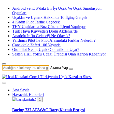
Android ve iOS’daki En İyi Uçak Ve Uçak Simülasyon
Oyunları
Uçaklar ve Uçmak Hakkında 10 İlginç Gerçek
4 Kadın Pilot Tarihe Geçecek
THY Uçaklarına Buz Çözme İşlemi Yapılıyor
Türk Hava Kuvvetleri Doğu Akdeniz’de
AnadoluJet’in Geleceği Ne Olacak?
Yardımcı Pilot İle Pilot Arasındaki Farklar Nelerdir?
Çanakkale Zaferi 106 Yaşında
Oto Pilot Nedir, Uçak Otomatik mi Uçar?
Sesten Hızlı Yolcu Uçağı Üreticisi Olan Aerion Kapanıyor
Arama Yap
Ana Sayfa
Havacılık Haberleri
1
Boeing 737 AEW&C Barış Kartalı Projesi