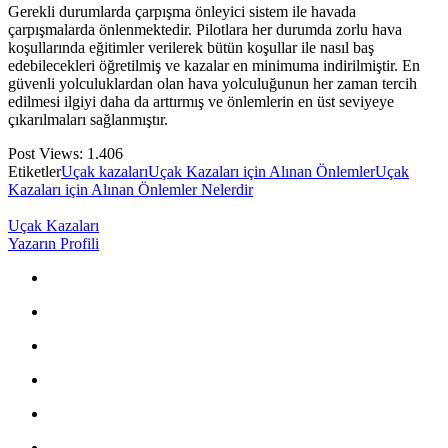
Gerekli durumlarda çarpışma önleyici sistem ile havada
çarpışmalarda önlenmektedir. Pilotlara her durumda zorlu hava
koşullarında eğitimler verilerek bütün koşullar ile nasıl baş
edebilecekleri öğretilmiş ve kazalar en minimuma indirilmiştir. En
güvenli yolculuklardan olan hava yolculuğunun her zaman tercih
edilmesi ilgiyi daha da arttırmış ve önlemlerin en üst seviyeye
çıkarılmaları sağlanmıştır.
Post Views:
1.406
Etiketler
Uçak kazaları
Uçak Kazaları için Alınan Önlemler
Uçak
Kazaları için Alınan Önlemler Nelerdir
Uçak Kazaları
Yazarın Profili