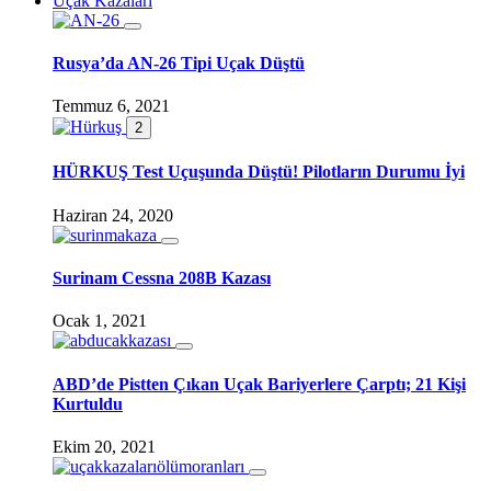
Uçak Kazaları
Rusya’da AN-26 Tipi Uçak Düştü
Temmuz 6, 2021
2
HÜRKUŞ Test Uçuşunda Düştü! Pilotların Durumu İyi
Haziran 24, 2020
Surinam Cessna 208B Kazası
Ocak 1, 2021
ABD’de Pistten Çıkan Uçak Bariyerlere Çarptı; 21 Kişi
Kurtuldu
Ekim 20, 2021