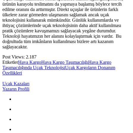
ürünün karayolu teslimatını da yapmaya başlamış böylece tercih
edilme oranını da arttırmıştır. Direkt uçuşlar ile ürünlerin farklı
ülkelere zarar görmeden ulaşmasını sağlamak ancak uçak
teknolojisini kullanarak mümkündür. Günlük kullanımlarda ve
ihtiyaç çözümlerinde uçak teknolojisinin daha aktif kullanılması
pratik çözümlere kavuşmamızı sağlayacak yegâne durumdur.
Teknoloji hayatımızın her alanını kolaylaştırmak için vardır. Bu
doğrultuda tüm imkânların kullanılması bizlere artı kazanım
sağlayacaktır.
Post Views:
2.187
Etiketler
Hava Kargo
Hava Kargo Taşımacılığı
Hava Kargo
Taşımacılığında Uçak Teknolojisi
Uçak Kargoların Donanım
Özellikleri
Uçak Kazaları
Yazarın Profili