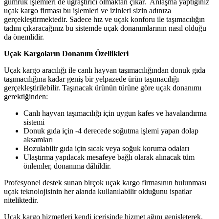
gümrük işlemleri de uğraştırıcı olmaktan çıkar. Anlaşma yaptığınız
uçak kargo firması bu işlemleri ve izinleri sizin adınıza
gerçekleştirmektedir. Sadece hız ve uçak konforu ile taşımacılığın
tadını çıkaracağınız bu sistemde uçak donanımlarının nasıl olduğu
da önemlidir.
Uçak Kargoların Donanım Özellikleri
Uçak kargo aracılığı ile canlı hayvan taşımacılığından donuk gıda
taşımacılığına kadar geniş bir yelpazede ürün taşımacılığı
gerçekleştirilebilir. Taşınacak ürünün türüne göre uçak donanımı
gerektiğinden:
Canlı hayvan taşımacılığı için uygun kafes ve havalandırma
sistemi
Donuk gıda için -4 derecede soğutma işlemi yapan dolap
aksamları
Bozulabilir gıda için sıcak veya soğuk koruma odaları
Ulaştırma yapılacak mesafeye bağlı olarak alınacak tüm
önlemler, donanıma dâhildir.
Profesyonel destek sunan birçok uçak kargo firmasının bulunması
uçak teknolojisinin her alanda kullanılabilir olduğunu ispatlar
niteliktedir.
Uçak kargo hizmetleri kendi içerisinde hizmet ağını genişleterek,