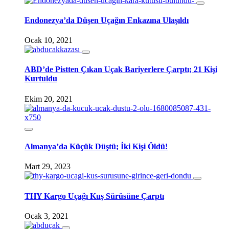
Endonezya’da Düşen Uçağın Enkazına Ulaşıldı
Ocak 10, 2021
ABD’de Pistten Çıkan Uçak Bariyerlere Çarptı; 21 Kişi
Kurtuldu
Ekim 20, 2021
Almanya’da Küçük Düştü; İki Kişi Öldü!
Mart 29, 2023
THY Kargo Uçağı Kuş Sürüsüne Çarptı
Ocak 3, 2021