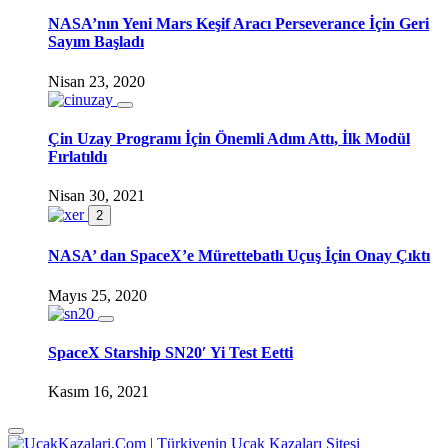
NASA’nın Yeni Mars Keşif Aracı Perseverance İçin Geri
Sayım Başladı
Nisan 23, 2020
Çin Uzay Programı İçin Önemli Adım Attı, İlk Modül
Fırlatıldı
Nisan 30, 2021
2
NASA’ dan SpaceX’e Mürettebatlı Uçuş İçin Onay Çıktı
Mayıs 25, 2020
SpaceX Starship SN20′ Yi Test Eetti
Kasım 16, 2021