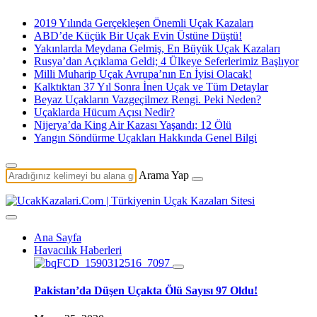
2019 Yılında Gerçekleşen Önemli Uçak Kazaları
ABD’de Küçük Bir Uçak Evin Üstüne Düştü!
Yakınlarda Meydana Gelmiş, En Büyük Uçak Kazaları
Rusya’dan Açıklama Geldi; 4 Ülkeye Seferlerimiz Başlıyor
Milli Muharip Uçak Avrupa’nın En İyisi Olacak!
Kalktıktan 37 Yıl Sonra İnen Uçak ve Tüm Detaylar
Beyaz Uçakların Vazgeçilmez Rengi. Peki Neden?
Uçaklarda Hücum Açısı Nedir?
Nijerya’da King Air Kazası Yaşandı; 12 Ölü
Yangın Söndürme Uçakları Hakkında Genel Bilgi
Arama Yap
Ana Sayfa
Havacılık Haberleri
Pakistan’da Düşen Uçakta Ölü Sayısı 97 Oldu!