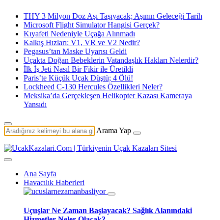
THY 3 Milyon Doz Aşı Taşıyacak; Aşının Geleceği Tarih
Microsoft Flight Simulator Hangisi Gerçek?
Kıyafeti Nedeniyle Uçağa Alınmadı
Kalkış Hızları: V1, VR ve V2 Nedir?
Pegasus’tan Maske Uyarısı Geldi
Uçakta Doğan Bebeklerin Vatandaşlık Hakları Nelerdir?
İlk İş Jeti Nasıl Bir Fikir ile Üretildi
Paris’te Küçük Uçak Düştü; 4 Ölü!
Lockheed C-130 Hercules Özellikleri Neler?
Meksika’da Gerçekleşen Helikopter Kazası Kameraya
Yansıdı
Arama Yap
Ana Sayfa
Havacılık Haberleri
Uçuşlar Ne Zaman Başlayacak? Sağlık Alanındaki
Hizmetler Neler Olacak?