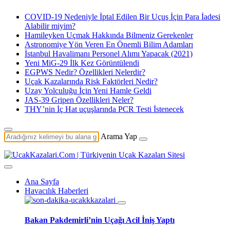
COVID-19 Nedeniyle İptal Edilen Bir Uçuş İçin Para İadesi
Alabilir miyim?
Hamileyken Uçmak Hakkında Bilmeniz Gerekenler
Astronomiye Yön Veren En Önemli Bilim Adamları
İstanbul Havalimanı Personel Alımı Yapacak (2021)
Yeni MiG-29 İlk Kez Görüntülendi
EGPWS Nedir? Özellikleri Nelerdir?
Uçak Kazalarında Risk Faktörleri Nedir?
Uzay Yolculuğu İçin Yeni Hamle Geldi
JAS-39 Gripen Özellikleri Neler?
THY’nin İç Hat uçuşlarında PCR Testi İstenecek
Arama Yap
Ana Sayfa
Havacılık Haberleri
Bakan Pakdemirli’nin Uçağı Acil İniş Yaptı