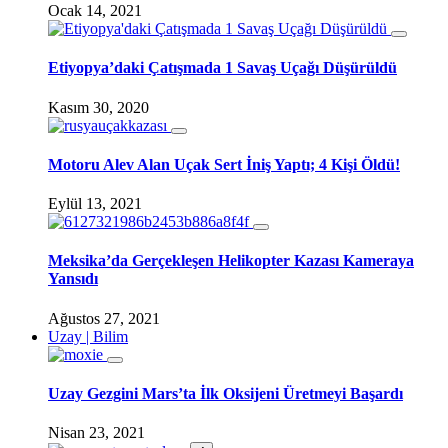
Ocak 14, 2021
Etiyopya’daki Çatışmada 1 Savaş Uçağı Düşürüldü
Kasım 30, 2020
Motoru Alev Alan Uçak Sert İniş Yaptı; 4 Kişi Öldü!
Eylül 13, 2021
Meksika’da Gerçekleşen Helikopter Kazası Kameraya
Yansıdı
Ağustos 27, 2021
Uzay | Bilim
Uzay Gezgini Mars’ta İlk Oksijeni Üretmeyi Başardı
Nisan 23, 2021