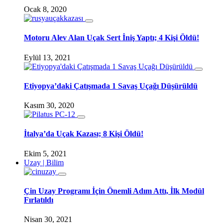
Ocak 8, 2020
Motoru Alev Alan Uçak Sert İniş Yaptı; 4 Kişi Öldü!
Eylül 13, 2021
Etiyopya’daki Çatışmada 1 Savaş Uçağı Düşürüldü
Kasım 30, 2020
İtalya’da Uçak Kazası; 8 Kişi Öldü!
Ekim 5, 2021
Uzay | Bilim
Çin Uzay Programı İçin Önemli Adım Attı, İlk Modül
Fırlatıldı
Nisan 30, 2021