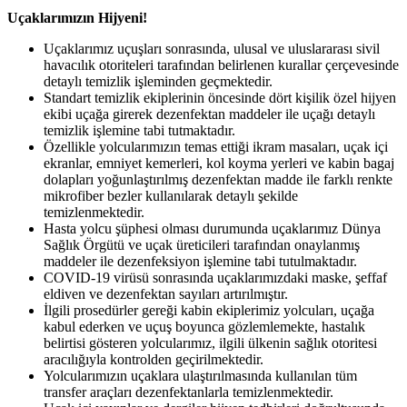
Uçaklarımızın Hijyeni!
Uçaklarımız uçuşları sonrasında, ulusal ve uluslararası sivil
havacılık otoriteleri tarafından belirlenen kurallar çerçevesinde
detaylı temizlik işleminden geçmektedir.
Standart temizlik ekiplerinin öncesinde dört kişilik özel hijyen
ekibi uçağa girerek dezenfektan maddeler ile uçağı detaylı
temizlik işlemine tabi tutmaktadır.
Özellikle yolcularımızın temas ettiği ikram masaları, uçak içi
ekranlar, emniyet kemerleri, kol koyma yerleri ve kabin bagaj
dolapları yoğunlaştırılmış dezenfektan madde ile farklı renkte
mikrofiber bezler kullanılarak detaylı şekilde
temizlenmektedir.
Hasta yolcu şüphesi olması durumunda uçaklarımız Dünya
Sağlık Örgütü ve uçak üreticileri tarafından onaylanmış
maddeler ile dezenfeksiyon işlemine tabi tutulmaktadır.
COVID-19 virüsü sonrasında uçaklarımızdaki maske, şeffaf
eldiven ve dezenfektan sayıları artırılmıştır.
İlgili prosedürler gereği kabin ekiplerimiz yolcuları, uçağa
kabul ederken ve uçuş boyunca gözlemlemekte, hastalık
belirtisi gösteren yolcularımız, ilgili ülkenin sağlık otoritesi
aracılığıyla kontrolden geçirilmektedir.
Yolcularımızın uçaklara ulaştırılmasında kullanılan tüm
transfer araçları dezenfektanlarla temizlenmektedir.