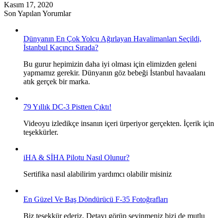
Kasım 17, 2020
Son Yapılan Yorumlar
Dünyanın En Çok Yolcu Ağırlayan Havalimanları Seçildi,
İstanbul Kaçıncı Sırada?
Bu gurur hepimizin daha iyi olması için elimizden geleni
yapmamız gerekir. Dünyanın göz bebeği İstanbul havaalanı
atık gerçek bir marka.
79 Yıllık DC-3 Pistten Çıktı!
Videoyu izledikçe insanın içeri ürperiyor gerçekten. İçerik için
teşekkürler.
iHA & SİHA Pilotu Nasıl Olunur?
Sertifika nasıl alabilirim yardımcı olabilir misiniz
En Güzel Ve Baş Döndürücü F-35 Fotoğrafları
Biz teşekkür ederiz. Detayı görüp sevinmeniz bizi de mutlu