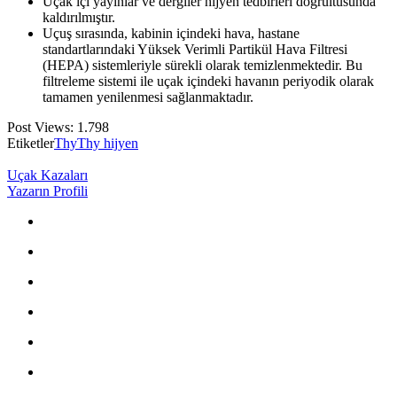
Uçak içi yayınlar ve dergiler hijyen tedbirleri doğrultusunda
kaldırılmıştır.
Uçuş sırasında, kabinin içindeki hava, hastane
standartlarındaki Yüksek Verimli Partikül Hava Filtresi
(HEPA) sistemleriyle sürekli olarak temizlenmektedir. Bu
filtreleme sistemi ile uçak içindeki havanın periyodik olarak
tamamen yenilenmesi sağlanmaktadır.
Post Views:
1.798
Etiketler
Thy
Thy hijyen
Uçak Kazaları
Yazarın Profili