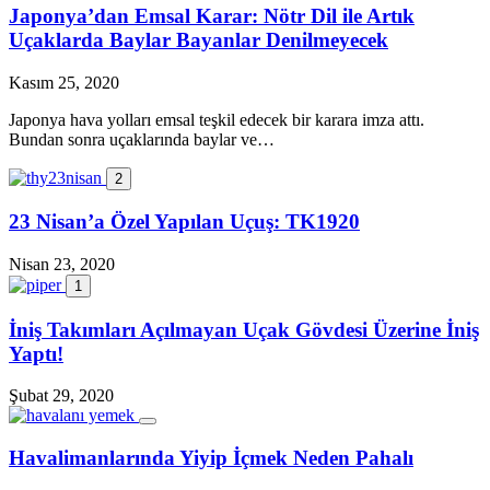
Japonya’dan Emsal Karar: Nötr Dil ile Artık
Uçaklarda Baylar Bayanlar Denilmeyecek
Kasım 25, 2020
Japonya hava yolları emsal teşkil edecek bir karara imza attı.
Bundan sonra uçaklarında baylar ve…
2
23 Nisan’a Özel Yapılan Uçuş: TK1920
Nisan 23, 2020
1
İniş Takımları Açılmayan Uçak Gövdesi Üzerine İniş
Yaptı!
Şubat 29, 2020
Havalimanlarında Yiyip İçmek Neden Pahalı