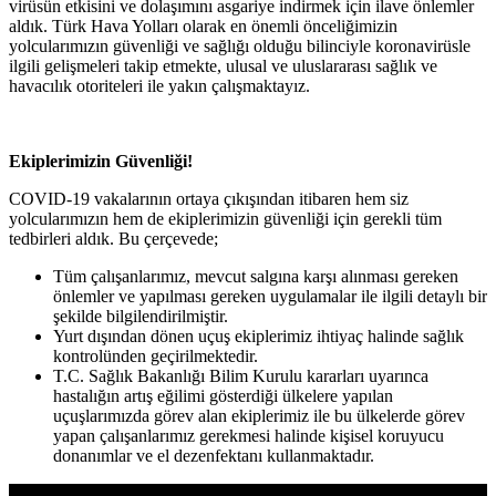
virüsün etkisini ve dolaşımını asgariye indirmek için ilave önlemler
aldık. Türk Hava Yolları olarak en önemli önceliğimizin
yolcularımızın güvenliği ve sağlığı olduğu bilinciyle koronavirüsle
ilgili gelişmeleri takip etmekte, ulusal ve uluslararası sağlık ve
havacılık otoriteleri ile yakın çalışmaktayız.
Ekiplerimizin Güvenliği!
COVID-19 vakalarının ortaya çıkışından itibaren hem siz
yolcularımızın hem de ekiplerimizin güvenliği için gerekli tüm
tedbirleri aldık. Bu çerçevede;
Tüm çalışanlarımız, mevcut salgına karşı alınması gereken
önlemler ve yapılması gereken uygulamalar ile ilgili detaylı bir
şekilde bilgilendirilmiştir.
Yurt dışından dönen uçuş ekiplerimiz ihtiyaç halinde sağlık
kontrolünden geçirilmektedir.
T.C. Sağlık Bakanlığı Bilim Kurulu kararları uyarınca
hastalığın artış eğilimi gösterdiği ülkelere yapılan
uçuşlarımızda görev alan ekiplerimiz ile bu ülkelerde görev
yapan çalışanlarımız gerekmesi halinde kişisel koruyucu
donanımlar ve el dezenfektanı kullanmaktadır.