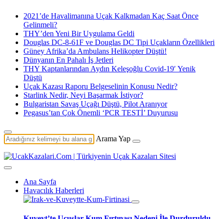
2021’de Havalimanına Uçak Kalkmadan Kaç Saat Önce
Gelinmeli?
THY’den Yeni Bir Uygulama Geldi
Douglas DC-8-61F ve Douglas DC Tipi Uçakların Özellikleri
Güney Afrika’da Ambulans Helikopter Düştü!
Dünyanın En Pahalı İş Jetleri
THY Kaptanlarından Aydın Keleşoğlu Covid-19′ Yenik
Düştü
Uçak Kazası Raporu Belgeselinin Konusu Nedir?
Starlink Nedir, Neyi Başarmak İstiyor?
Bulgaristan Savaş Uçağı Düştü, Pilot Aranıyor
Pegasus’tan Çok Önemli ‘PCR TESTİ’ Duyurusu
Arama Yap
Ana Sayfa
Havacılık Haberleri
Kuveyt’te Uçuşlar Kum Fırtınası Nedeni İle Durduruldu