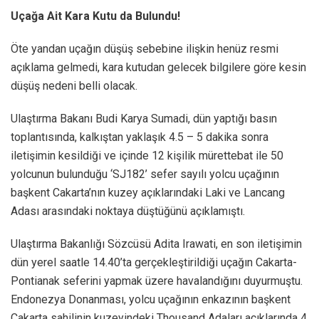
Uçağa Ait Kara Kutu da Bulundu!
Öte yandan uçağın düşüş sebebine ilişkin henüz resmi
açıklama gelmedi, kara kutudan gelecek bilgilere göre kesin
düşüş nedeni belli olacak.
Ulaştırma Bakanı Budi Karya Sumadi, dün yaptığı basın
toplantısında, kalkıştan yaklaşık 4.5 – 5 dakika sonra
iletişimin kesildiği ve içinde 12 kişilik mürettebat ile 50
yolcunun bulunduğu ‘SJ182’ sefer sayılı yolcu uçağının
başkent Cakarta’nın kuzey açıklarındaki Laki ve Lancang
Adası arasındaki noktaya düştüğünü açıklamıştı.
Ulaştırma Bakanlığı Sözcüsü Adita Irawati, en son iletişimin
dün yerel saatle 14.40’ta gerçekleştirildiği uçağın Cakarta-
Pontianak seferini yapmak üzere havalandığını duyurmuştu.
Endonezya Donanması, yolcu uçağının enkazının başkent
Cakarta sahilinin kuzeyindeki Thousand Adaları açıklarında 4