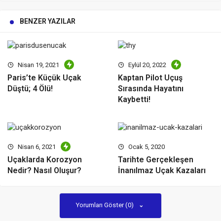
BENZER YAZILAR
Nisan 19, 2021
Eylül 20, 2022
Paris’te Küçük Uçak
Kaptan Pilot Uçuş
Düştü; 4 Ölü!
Sırasında Hayatını
Kaybetti!
Nisan 6, 2021
Ocak 5, 2020
Uçaklarda Korozyon
Tarihte Gerçekleşen
Nedir? Nasıl Oluşur?
İnanılmaz Uçak Kazaları
Yorumları Göster (0)