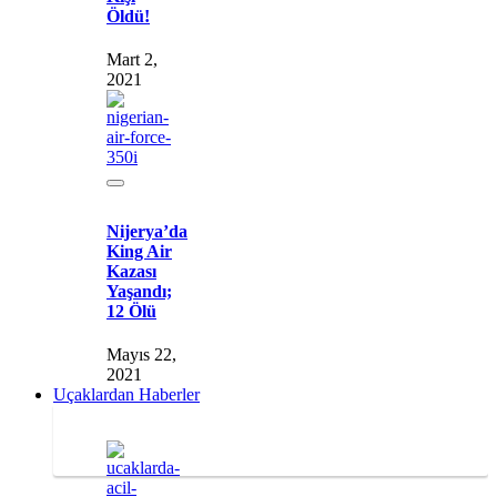
Öldü!
Mart 2,
2021
Nijerya’da
King Air
Kazası
Yaşandı;
12 Ölü
Mayıs 22,
2021
Uçaklardan Haberler