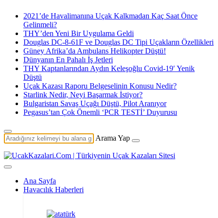
2021’de Havalimanına Uçak Kalkmadan Kaç Saat Önce
Gelinmeli?
THY’den Yeni Bir Uygulama Geldi
Douglas DC-8-61F ve Douglas DC Tipi Uçakların Özellikleri
Güney Afrika’da Ambulans Helikopter Düştü!
Dünyanın En Pahalı İş Jetleri
THY Kaptanlarından Aydın Keleşoğlu Covid-19′ Yenik
Düştü
Uçak Kazası Raporu Belgeselinin Konusu Nedir?
Starlink Nedir, Neyi Başarmak İstiyor?
Bulgaristan Savaş Uçağı Düştü, Pilot Aranıyor
Pegasus’tan Çok Önemli ‘PCR TESTİ’ Duyurusu
Arama Yap
Ana Sayfa
Havacılık Haberleri