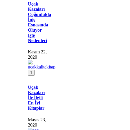
Uçak
Kazaları
Çoğunlukla
İniş
Esnasında
Oluyor
İşte
Nedenleri
Kasım 22,
2020
1
Uçak
Kazaları
İle İlgili
En İyi
Kitaplar
Mayıs 23,
2020