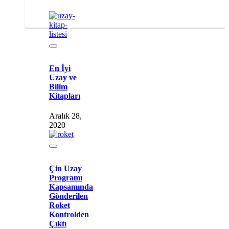
En İyi
Uzay ve
Bilim
Kitapları
Aralık 28,
2020
Çin Uzay
Programı
Kapsamında
Gönderilen
Roket
Kontrolden
Çıktı