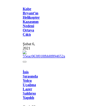
Kobe
Bryant’ın
Helikopter
Kazasının
Nedeni
Ortaya
Çıktı
Şubat 6,
2021
İniş
Sırasında
Yolcu
Uçağına
Lazer
Saldırısı
Yapıldı