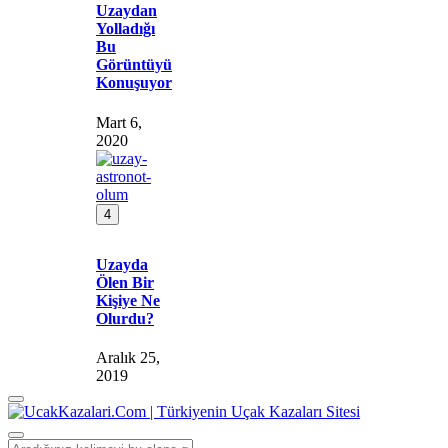
Uzaydan
Yolladığı
Bu
Görüntüyü
Konuşuyor
Mart 6,
2020
4
Uzayda
Ölen Bir
Kişiye Ne
Olurdu?
Aralık 25,
2019