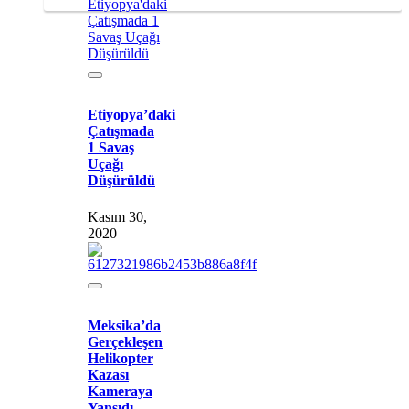
Etiyopya’daki
Çatışmada
1 Savaş
Uçağı
Düşürüldü
Kasım 30,
2020
Meksika’da
Gerçekleşen
Helikopter
Kazası
Kameraya
Yansıdı