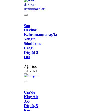
Son
Dakika:
Kahramanmaraş’ta
Yangın
Söndürme
Uçağı
Düştü! 8
Ölü
Ağustos
14, 2021
Çin’de
King Air
350
Düştü, 5
Kişi