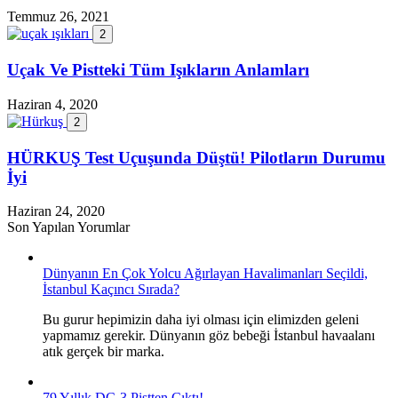
Temmuz 26, 2021
2
Uçak Ve Pistteki Tüm Işıkların Anlamları
Haziran 4, 2020
2
HÜRKUŞ Test Uçuşunda Düştü! Pilotların Durumu
İyi
Haziran 24, 2020
Son Yapılan Yorumlar
Dünyanın En Çok Yolcu Ağırlayan Havalimanları Seçildi,
İstanbul Kaçıncı Sırada?
Bu gurur hepimizin daha iyi olması için elimizden geleni
yapmamız gerekir. Dünyanın göz bebeği İstanbul havaalanı
atık gerçek bir marka.
79 Yıllık DC-3 Pistten Çıktı!