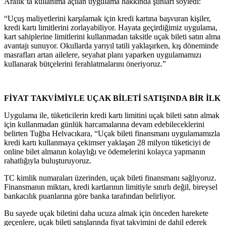
Aralık’ta kullanıma açılan uygulama hakkında şunları söyledi:
“Uçuş maliyetlerini karşılamak için kredi kartına başvuran kişiler,
kredi kartı limitlerini zorlayabiliyor. Hayata geçirdiğimiz uygulama,
kart sahiplerine limitlerini kullanmadan taksitle uçak bileti satın alma
avantajı sunuyor. Okullarda yarıyıl tatili yaklaşırken, kış döneminde
masrafları artan ailelere, seyahat planı yaparken uygulamamızı
kullanarak bütçelerini ferahlatmalarını öneriyoruz.”
FİYAT TAKVİMİYLE UÇAK BİLETİ SATIŞINDA BİR İLK
Uygulama ile, tüketicilerin kredi kartı limitini uçak bileti satın almak
için kullanmadan günlük harcamalarına devam edebileceklerini
belirten Tuğba Helvacıkara, “Uçak bileti finansmanı uygulamamızla
kredi kartı kullanmaya çekimser yaklaşan 28 milyon tüketiciyi de
online bilet almanın kolaylığı ve ödemelerini kolayca yapmanın
rahatlığıyla buluşturuyoruz.
TC kimlik numaraları üzerinden, uçak bileti finansmanı sağlıyoruz.
Finansmanın miktarı, kredi kartlarının limitiyle sınırlı değil, bireysel
bankacılık puanlarına göre banka tarafından belirliyor.
Bu sayede uçak biletini daha ucuza almak için önceden harekete
geçenlere, uçak bileti satışlarında fiyat takvimini de dahil ederek