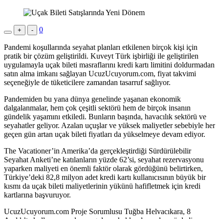
0
+
-
Pandemi koşullarında seyahat planları etkilenen birçok kişi için
pratik bir çözüm geliştirildi. Kuveyt Türk işbirliği ile geliştirilen
uygulamayla uçak bileti masraflarını kredi kartı limitini doldurmadan
satın alma imkanı sağlayan UcuzUcuyorum.com, fiyat takvimi
seçeneğiyle de tüketicilere zamandan tasarruf sağlıyor.
Pandemiden bu yana dünya genelinde yaşanan ekonomik
dalgalanmalar, hem çok çeşitli sektörü hem de birçok insanın
gündelik yaşamını etkiledi. Bunların başında, havacılık sektörü ve
seyahatler geliyor. Azalan uçuşlar ve yüksek maliyetler sebebiyle her
geçen gün artan uçak bileti fiyatları da yükselmeye devam ediyor.
The Vacationer’in Amerika’da gerçekleştirdiği Sürdürülebilir
Seyahat Anketi’ne katılanların yüzde 62’si, seyahat rezervasyonu
yaparken maliyeti en önemli faktör olarak gördüğünü belirtirken,
Türkiye’deki 82,8 milyon adet kredi kartı kullanıcısının büyük bir
kısmı da uçak bileti maliyetlerinin yükünü hafifletmek için kredi
kartlarına başvuruyor.
UcuzUcuyorum.com Proje Sorumlusu Tuğba Helvacıkara, 8