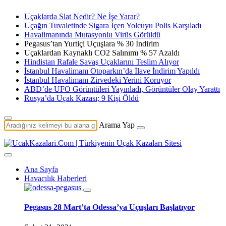
Uçaklarda Slat Nedir? Ne İşe Yarar?
Uçağın Tuvaletinde Sigara İçen Yolcuyu Polis Karşıladı
Havalimanında Mutasyonlu Virüs Görüldü
Pegasus’tan Yurtiçi Uçuşlara % 30 İndirim
Uçaklardan Kaynaklı CO2 Salınımı % 57 Azaldı
Hindistan Rafale Savaş Uçaklarını Teslim Alıyor
İstanbul Havalimanı Otoparkın’da İlave İndirim Yapıldı
İstanbul Havalimanı Zirvedeki Yerini Koruyor
ABD’de UFO Görüntüleri Yayınladı, Görüntüler Olay Yarattı
Rusya’da Uçak Kazası; 9 Kişi Öldü
Arama Yap
Ana Sayfa
Havacılık Haberleri
Pegasus 28 Mart’ta Odessa’ya Uçuşları Başlatıyor