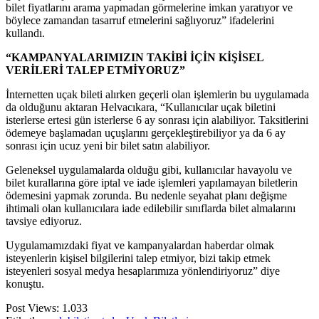
bilet fiyatlarını arama yapmadan görmelerine imkan yaratıyor ve
böylece zamandan tasarruf etmelerini sağlıyoruz” ifadelerini
kullandı.
“KAMPANYALARIMIZIN TAKİBİ İÇİN KİŞİSEL
VERİLERİ TALEP ETMİYORUZ”
İnternetten uçak bileti alırken geçerli olan işlemlerin bu uygulamada
da olduğunu aktaran Helvacıkara, “Kullanıcılar uçak biletini
isterlerse ertesi gün isterlerse 6 ay sonrası için alabiliyor. Taksitlerini
ödemeye başlamadan uçuşlarını gerçekleştirebiliyor ya da 6 ay
sonrası için ucuz yeni bir bilet satın alabiliyor.
Geleneksel uygulamalarda olduğu gibi, kullanıcılar havayolu ve
bilet kurallarına göre iptal ve iade işlemleri yapılamayan biletlerin
ödemesini yapmak zorunda. Bu nedenle seyahat planı değişme
ihtimali olan kullanıcılara iade edilebilir sınıflarda bilet almalarını
tavsiye ediyoruz.
Uygulamamızdaki fiyat ve kampanyalardan haberdar olmak
isteyenlerin kişisel bilgilerini talep etmiyor, bizi takip etmek
isteyenleri sosyal medya hesaplarımıza yönlendiriyoruz” diye
konuştu.
Post Views:
1.033