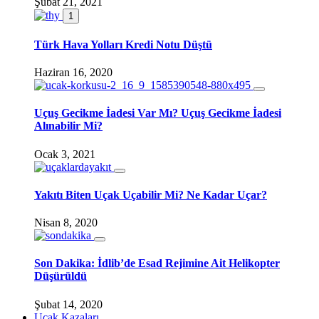
Şubat 21, 2021
1
Türk Hava Yolları Kredi Notu Düştü
Haziran 16, 2020
Uçuş Gecikme İadesi Var Mı? Uçuş Gecikme İadesi
Alınabilir Mi?
Ocak 3, 2021
Yakıtı Biten Uçak Uçabilir Mi? Ne Kadar Uçar?
Nisan 8, 2020
Son Dakika: İdlib’de Esad Rejimine Ait Helikopter
Düşürüldü
Şubat 14, 2020
Uçak Kazaları